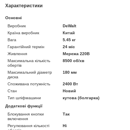
Характеристики
Основні
Виробник
DeWalt
Країна виробник
Китай
Вага
5.45 кг
Гарантійний термін
24 міс
Живлення
Мережа 220В
Максимальна кількість
8500 об/хв
обертів
Максимальний діаметр
180 мм
диска
Споживана потужність
2400 Вт
Стан
Новий
Тип шліфмашини
кутова (болгарка)
Додаткові функції
Блокування кнопки
Так
включення
Регулювання кількості
Ні