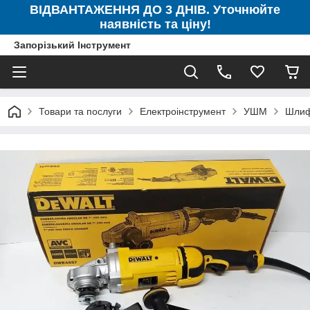
ВІДВАНТАЖЕННЯ ДО 3 ДНІВ. Уточнюйте
наявність та ціну!
Запорізький Інструмент
Товари та послуги
Електроінструмент
УШМ
Шлиф