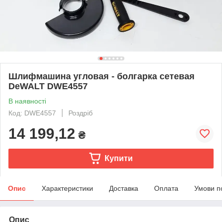
Шлифмашина угловая - болгарка сетевая
DeWALT DWE4557
В наявності
Код: DWE4557
Роздріб
14 199,12
₴
Купити
Опис
Характеристики
Доставка
Оплата
Умови п
Опис