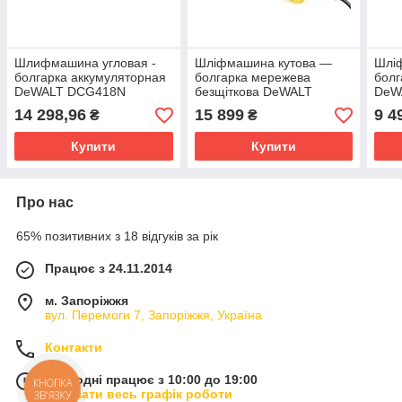
Шлифмашина угловая -
Шліфмашина кутова —
Шлі
болгарка аккумуляторная
болгарка мережева
болг
DeWALT DCG418N
безщіткова DeWALT
DeW
DWE4347
14 298,96
15 899
9 4
₴
₴
Купити
Купити
Про нас
65% позитивних з 18 відгуків за рік
Працює з 24.11.2014
м. Запоріжжя
вул. Перемоги 7, Запоріжжя, Україна
Контакти
Сьогодні працює з 10:00 до 19:00
КНОПКА
Показати весь графік роботи
ЗВ'ЯЗКУ