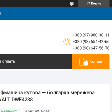
Кошик
!
+380 (97) 980-38-11
+380 (98) 654-42-66
+380 (98) 647-56-78
а оплата
Кошик
фмашина кутова — болгарка мережева
WALT DWE4238
В наявності
Код:
DWE4238