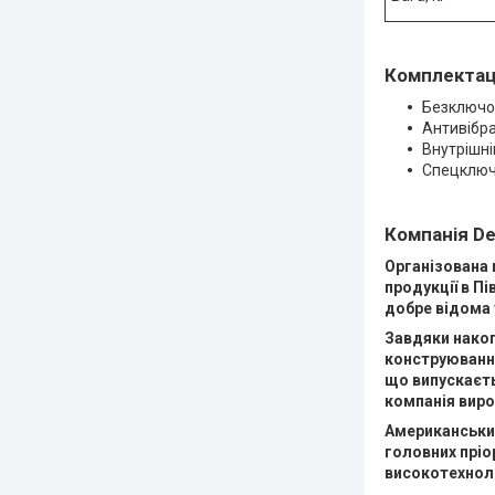
Комплектац
Безключов
Антивібра
Внутрішній
Спецключ 
Компанія De
Організована щ
продукції в Пі
добре відома у
Завдяки накоп
конструюванні
що випускаєть
компанія виро
Американський
головних пріо
високотехноло