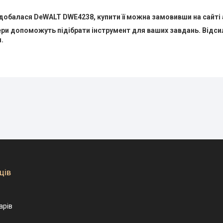
обалася DeWALT DWE4238, купити її можна замовивши на сайті 
и допоможуть підібрати інструмент для ваших завдань. Відсила
.
ців
арів