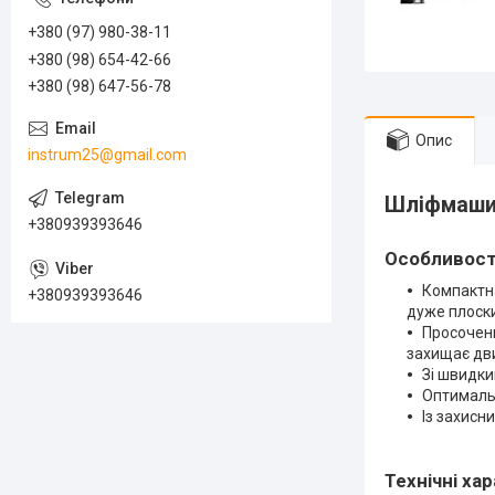
+380 (97) 980-38-11
+380 (98) 654-42-66
+380 (98) 647-56-78
Опис
instrum25@gmail.com
Шліфмаши
+380939393646
Особливост
Компактна
+380939393646
дуже плоск
Просочен
захищає дви
Зі швидки
Оптималь
Із захисн
Технічні х