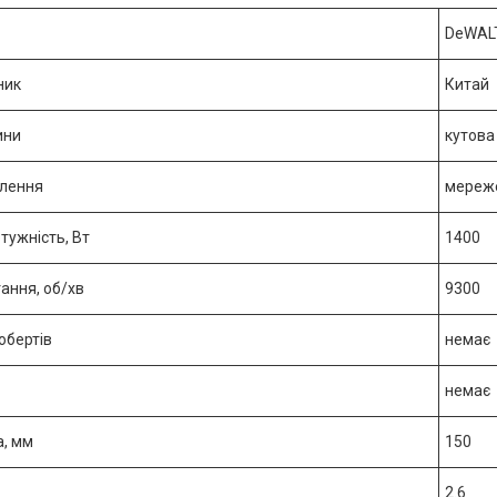
DeWAL
ник
Китай
ини
кутова
лення
мереж
тужність, Вт
1400
ання, об/хв
9300
обертів
немає
немає
а, мм
150
2.6