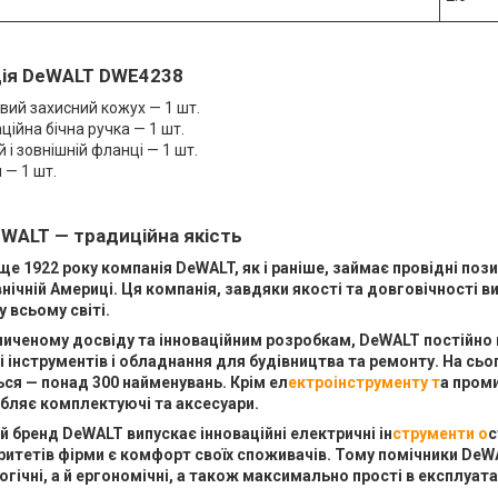
ія DeWALT DWE4238
ий захисний кожух — 1 шт.
ційна бічна ручка — 1 шт.
 і зовнішній фланці — 1 шт.
— 1 шт.
WALT — традиційна якість
е 1922 року компанія DeWALT, як і раніше, займає провідні пози
внічній Америці. Ця компанія, завдяки якості та довговічності в
 всьому світі.
иченому досвіду та інноваційним розробкам, DeWALT постійно п
 інструментів і обладнання для будівництва та ремонту. На сьог
ся — понад 300 найменувань. Крім ел
ектроінструменту т
а пром
бляє комплектуючі та аксесуари.
 бренд DeWALT випускає інноваційні електричні ін
струменти о
с
ритетів фірми є комфорт своїх споживачів. Тому помічники DeW
гічні, а й ергономічні, а також максимально прості в експлуатац