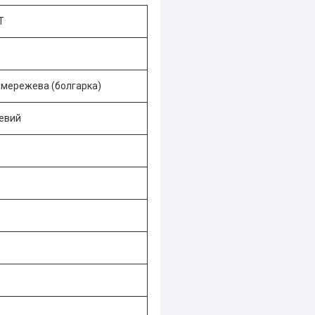
T
 мережева (болгарка)
евий