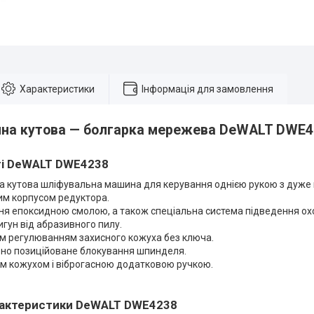
Характеристики
Інформація для замовлення
на кутова — болгарка мережева DeWALT DWE4
і DeWALT DWE4238
 кутова шліфувальна машина для керування однією рукою з дуже 
им корпусом редуктора.
ня епоксидною смолою, а також спеціальна система підведення о
гун від абразивного пилу.
м регулюванням захисного кожуха без ключа.
но позиційоване блокування шпинделя.
им кожухом і віброгасною додатковою ручкою.
арактеристики DeWALT DWE4238