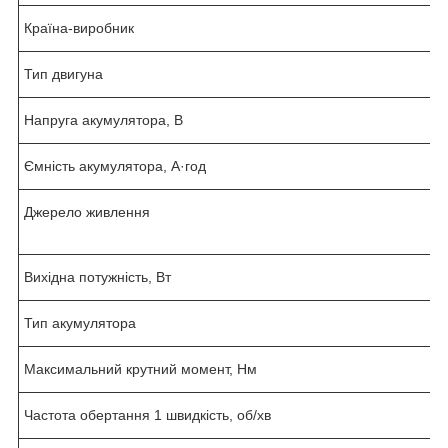
Країна-виробник
К
Тип двигуна
Б
Напруга акумулятора, В
1
Ємність акумулятора, А·год
2
Джерело живлення
а
и
Вихідна потужність, Вт
4
Тип акумулятора
L
Максимальний крутний момент, Нм
7
Частота обертання 1 швидкість, об/хв
5