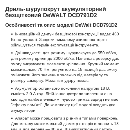
Дриль-шурупокрут акумуляторний
безщітковий DeWALT DCD791D2
Особливості та опис моделі DeWalt DCD791D2
Інноваційний двигун безщіткової конструкції видає 460
Вт потужності. Завдяки чималому зниженню тертя
збільшується термін експлуатації інструмента.
Дві швидкості: для режиму шурупокрута до 550 об/хв,
для режиму дриля до 2000 об/хв. Наявність реверсу дає
змогу викручувати елементи кріплення. Крутний момент
максимально 70 Нм, регулятор на 15 позицій дає змогу
змінювати його значення залежно від матеріалу та
розміру саморізу. Механізм удару немає.
Акумулятор останнього покоління напругою 18 В,
ємність 2,0 А·год. Літій-іонне джерело живлення є на
сьогодні найбезпечнішим, чудово тримає заряд і не має
"ефекту пам'яті". До комплекту цієї моделі входять два
акумулятори.
Апарат може працювати з різними типами поверхонь.
Для металу максимальний діаметр отворів становить 13
мм, а для дерева — 40 мм. Швидкозатискний патрон