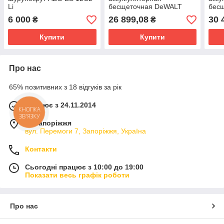
Li
бесщеточная DeWALT
бес
DCD991P2
DeW
6 000
26 899,08
30 
₴
₴
Купити
Купити
Про нас
65% позитивних з 18 відгуків за рік
Працює з 24.11.2014
КНОПКА
ЗВ'ЯЗКУ
м. Запоріжжя
вул. Перемоги 7, Запоріжжя, Україна
Контакти
Сьогодні працює з 10:00 до 19:00
Показати весь графік роботи
Про нас