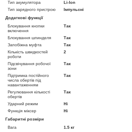
Тип акумулятора
Li-Ion
Тип зарядного пристрою
Імпульсні
Додаткові функції
Блокування кнопки
Так
включення
Блокування шпинделя
Так
Запобіжна муфта
Так
Кількість швидкостей
2
роботи
Підсвічування робочої
Так
зони
Підтримка постійного
Так
числа обертів під
навантаженням
Регулювання кількості
Так
обертів
Ударний режим
Ні
Функція міксер
Ні
Габаритні розміри
Вага
1.5 кг