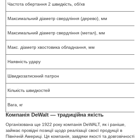
Частота обертання 2 швидкість, об/хв
2
Максимальний діаметр свердління (дерево), мм
4
Максимальний діаметр свердління (метал), мм
1
Макс. діаметр хвостовика обладнання, мм
1
Наявність удару
н
Швидкозатискний патрон
є
Кількість швидкостей
2
Вага, кг
1
Компанія DeWalt — традиційна якість
Організована ще 1922 року компанія DeWALT, як і раніше,
займає провідні позиції щодо реалізації своєї продукції в
Північній Америці. Ця компанія, завдяки якості та довговічності