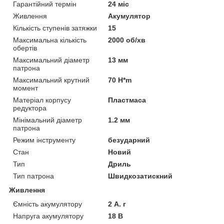
Гарантійний термін
24 міс
Живлення
Акумулятор
Кількість ступенів затяжки
15
Максимальна кількість
2000 об/хв
обертів
Максимальний діаметр
13 мм
патрона
Максимальний крутний
70 H*m
момент
Матеріал корпусу
Пластмаса
редуктора
Мінімальний діаметр
1.2 мм
патрона
Режим інструменту
безударний
Стан
Новий
Тип
Дриль
Тип патрона
Швидкозатискний
Живлення
Ємність акумулятору
2 А. г
Напруга акумулятору
18 В