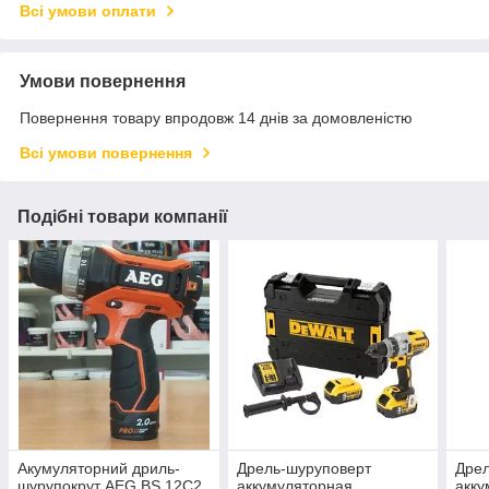
Всі умови оплати
Умови повернення
Повернення товару впродовж 14 днів за домовленістю
Всі умови повернення
Подібні товари компанії
Акумуляторний дриль-
Дрель-шуруповерт
Дрел
шурупокрут AEG BS 12C2
аккумуляторная
акку