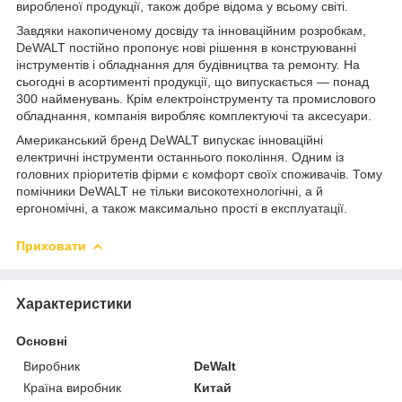
виробленої продукції, також добре відома у всьому світі.
Завдяки накопиченому досвіду та інноваційним розробкам,
DeWALT постійно пропонує нові рішення в конструюванні
інструментів і обладнання для будівництва та ремонту. На
сьогодні в асортименті продукції, що випускається — понад
300 найменувань. Крім електроінструменту та промислового
обладнання, компанія виробляє комплектуючі та аксесуари.
Американський бренд DeWALT випускає інноваційні
електричні інструменти останнього покоління. Одним із
головних пріоритетів фірми є комфорт своїх споживачів. Тому
помічники DeWALT не тільки високотехнологічні, а й
ергономічні, а також максимально прості в експлуатації.
Приховати
Характеристики
Основні
Виробник
DeWalt
Країна виробник
Китай