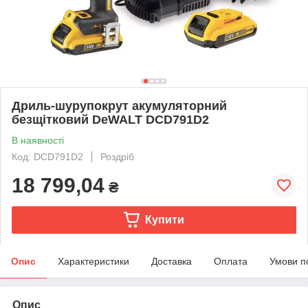
Дриль-шурупокрут акумуляторний
безщітковий DeWALT DCD791D2
В наявності
Код: DCD791D2
Роздріб
18 799,04
₴
Купити
Опис
Характеристики
Доставка
Оплата
Умови п
Опис