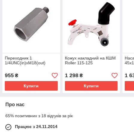
Переходник 1
Кожух накладний на КШМ
Нас
1/4UNC(in)xM18(out)
Roller 115-125
45x1
955
1 298
1 6
₴
₴
Купити
Купити
Про нас
65% позитивних з 18 відгуків за рік
Працює з 24.11.2014