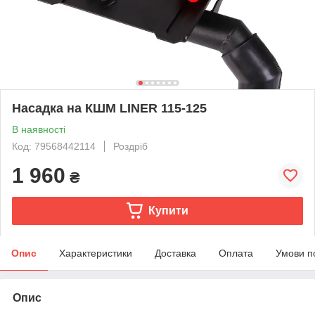
Насадка на КШМ LINER 115-125
В наявності
Код: 79568442114
Роздріб
1 960
₴
Купити
Опис
Характеристики
Доставка
Оплата
Умови п
Опис