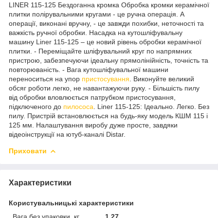
LINER 115-125 Бездоганна кромка Обробка кромки керамічної
плитки полірувальними кругами - це ручна операція. А
операції, виконані вручну, - це завжди похибки, неточності та
важкість ручної обробки. Насадка на кутошліфувальну
машину Liner 115-125 – це новий рівень обробки керамічної
плитки. - Переміщайте шліфувальний круг по напрямних
пристрою, забезпечуючи ідеальну прямолінійність, точність та
повторюваність. - Вага кутошліфувальної машини
переноситься на упор
пристосування
. Виконуйте великий
обсяг роботи легко, не навантажуючи руку. - Більшість пилу
від обробки вловлюється патрубком пристосування,
підключеного до
пилососа
. Liner 115-125: Ідеально. Легко. Без
пилу. Пристрій встановлюється на будь-яку модель КШМ 115 і
125 мм. Налаштування виробу дуже просте, завдяки
відеоінструкції на ютуб-каналі Distar.
Приховати
Характеристики
Користувальницькі характеристики
Вага без упаковки, кг
1.27