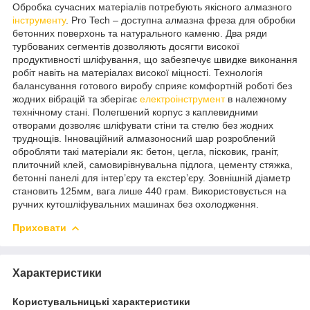
Обробка сучасних матеріалів потребують якісного алмазного
інструменту
. Pro Tech – доступна алмазна фреза для обробки
бетонних поверхонь та натурального каменю. Два ряди
турбованих сегментів дозволяють досягти високої
продуктивності шліфування, що забезпечує швидке виконання
робіт навіть на матеріалах високої міцності. Технологія
балансування готового виробу сприяє комфортній роботі без
жодних вібрацій та зберігає
електроінструмент
в належному
технічному стані. Полегшений корпус з каплевидними
отворами дозволяє шліфувати стіни та стелю без жодних
труднощів. Інноваційний алмазоносний шар розроблений
обробляти такі матеріали як: бетон, цегла, пісковик, граніт,
плиточний клей, самовирівнувальна підлога, цементу стяжка,
бетонні панелі для інтер’єру та екстер’єру. Зовнішній діаметр
становить 125мм, вага лише 440 грам. Використовується на
ручних кутошліфувальних машинах без охолодження.
Приховати
Характеристики
Користувальницькі характеристики