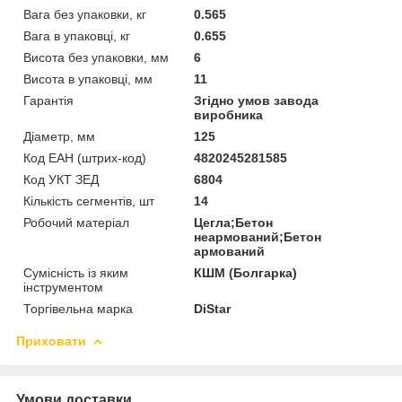
Вага без упаковки, кг
0.565
Вага в упаковці, кг
0.655
Висота без упаковки, мм
6
Висота в упаковці, мм
11
Гарантія
Згідно умов завода
виробника
Діаметр, мм
125
Код ЕАН (штрих-код)
4820245281585
Код УКТ ЗЕД
6804
Кількість сегментів, шт
14
Робочий матеріал
Цегла;Бетон
неармований;Бетон
армований
Сумісність із яким
КШМ (Болгарка)
інструментом
Торгівельна марка
DiStar
Приховати
Умови доставки