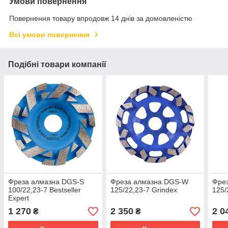
Умови повернення
Повернення товару впродовж 14 днів за домовленістю
Всі умови повернення
Подібні товари компанії
Фреза алмазна DGS-S
Фреза алмазна DGS-W
Фре
100/22,23-7 Bestseller
125/22,23-7 Grindex
125/
Expert
1 270
2 350
2 0
₴
₴