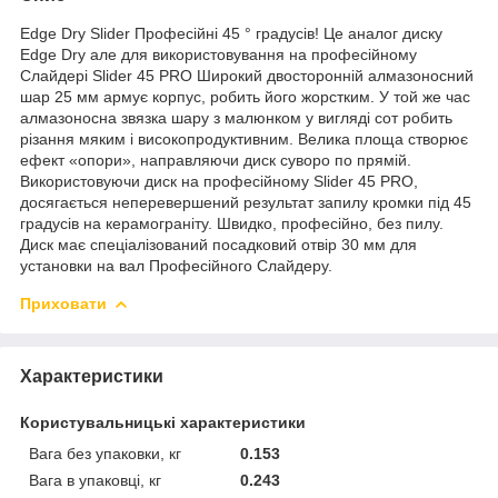
Edge Dry Slider Професійні 45 ° градусів! Це аналог диску
Edge Dry але для використовування на професійному
Слайдері Slider 45 PRO Широкий двосторонній алмазоносний
шар 25 мм армує корпус, робить його жорстким. У той же час
алмазоносна звязка шару з малюнком у вигляді сот робить
різання мяким і високопродуктивним. Велика площа створює
ефект «опори», направляючи диск суворо по прямій.
Використовуючи диск на професійному Slider 45 PRO,
досягається неперевершений результат запилу кромки під 45
градусів на керамограніту. Швидко, професійно, без пилу.
Диск має спеціалізований посадковий отвір 30 мм для
установки на вал Професійного Слайдеру.
Приховати
Характеристики
Користувальницькі характеристики
Вага без упаковки, кг
0.153
Вага в упаковці, кг
0.243