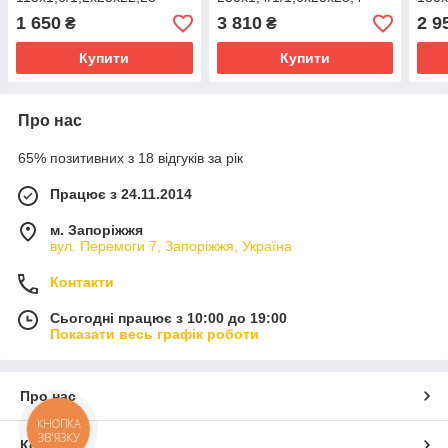
Edge Dry
Edge
Edg
1 650
3 810
2 9
₴
₴
Купити
Купити
Про нас
65% позитивних з 18 відгуків за рік
Працює з 24.11.2014
м. Запоріжжя
вул. Перемоги 7, Запоріжжя, Україна
Контакти
Сьогодні працює з 10:00 до 19:00
Показати весь графік роботи
Про нас
КНОПКА
ЗВ'ЯЗКУ
Контакти