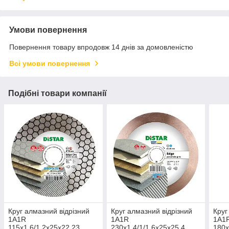
Умови повернення
Повернення товару впродовж 14 днів за домовленістю
Всі умови повернення
Подібні товари компанії
Круг алмазний вiдрiзний
Круг алмазний вiдрiзний
Круг
1A1R
1A1R
1A1
115x1,6/1,2x25x22,23
230x1,4/1/1,6x25x25,4
180x