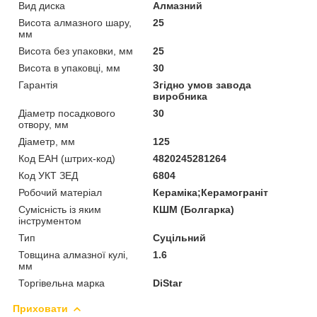
Вид диска
Алмазний
Висота алмазного шару,
25
мм
Висота без упаковки, мм
25
Висота в упаковці, мм
30
Гарантія
Згідно умов завода
виробника
Діаметр посадкового
30
отвору, мм
Діаметр, мм
125
Код ЕАН (штрих-код)
4820245281264
Код УКТ ЗЕД
6804
Робочий матеріал
Кераміка;Керамограніт
Сумісність із яким
КШМ (Болгарка)
інструментом
Тип
Суцільний
Товщина алмазної кулі,
1.6
мм
Торгівельна марка
DiStar
Приховати