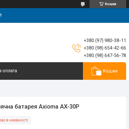
Кошик
!
+380 (97) 980-38-11
+380 (98) 654-42-66
+380 (98) 647-56-78
а оплата
Кошик
ячна батарея Axioma AX-30P
ає в наявності