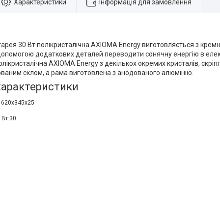
Характеристики
Інформація для замовлення
арея 30 Вт полікристалічна AXIOMA Energy виготовляється з кремн
 допомогою додаткових деталей переводити сонячну енергію в еле
олікристалічна AXIOMA Energy з декількох окремих кристалів, скріп
ованим склом, а рама виготовлена з анодованого алюмінію.
 характеристики
: 620x345x25
 Вт:30