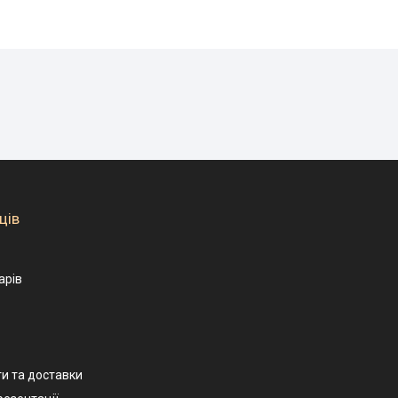
ців
арів
и та доставки