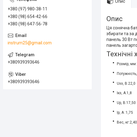
Опис
+380 (97) 980-38-11
+380 (98) 654-42-66
Опис
+380 (98) 647-56-78
Ця сонячна бат
збирати та за
панель 30 Вт п
instrum25@gmail.com
панель загарт
Технічні
+380939393646
Розмір, мм
Потужність,
+380939393646
Uxx, B:22,0
Iкз, А:1,8
Up, B:17,50
Ip, A :1,75
Вес, кг:2,40