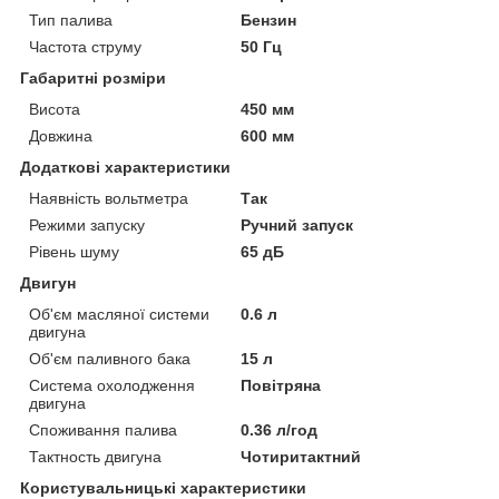
Тип палива
Бензин
Частота струму
50 Гц
Габаритні розміри
Висота
450 мм
Довжина
600 мм
Додаткові характеристики
Наявність вольтметра
Так
Режими запуску
Ручний запуск
Рівень шуму
65 дБ
Двигун
Об'єм масляної системи
0.6 л
двигуна
Об'єм паливного бака
15 л
Система охолодження
Повітряна
двигуна
Споживання палива
0.36 л/год
Тактность двигуна
Чотиритактний
Користувальницькі характеристики