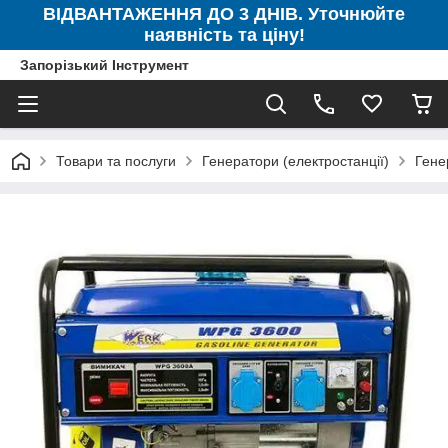
ВІДВАНТАЖЕННЯ ДО 3 ДНІВ. Уточнюйте
наявність та ціну!
Запорізький Інструмент
Товари та послуги
Генератори (електростанції)
Гене