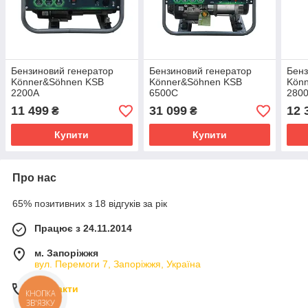
Бензиновий генератор
Бензиновий генератор
Бенз
Könner&Söhnen KSB
Könner&Söhnen KSB
Kön
2200А
6500С
280
11 499
31 099
12 
₴
₴
Купити
Купити
Про нас
65% позитивних з 18 відгуків за рік
Працює з 24.11.2014
м. Запоріжжя
вул. Перемоги 7, Запоріжжя, Україна
Контакти
КНОПКА
ЗВ'ЯЗКУ