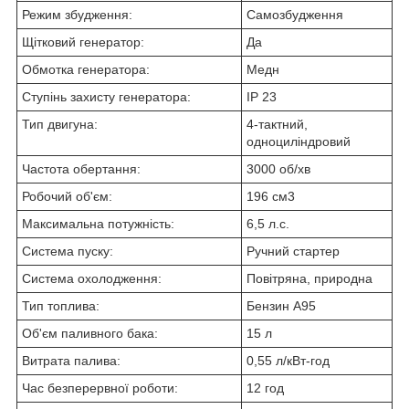
Режим збудження:
Самозбудження
Щітковий генератор:
Да
Обмотка генератора:
Медн
Ступінь захисту генератора:
IP 23
Тип двигуна:
4-тактний,
одноциліндровий
Частота обертання:
3000 об/хв
Робочий об'єм:
196 см
3
Максимальна потужність:
6,5 л.с.
Система пуску:
Ручний стартер
Система охолодження:
Повітряна, природна
Тип топлива:
Бензин А95
Об'єм паливного бака:
15 л
Витрата палива:
0,55 л/кВт-год
Час безперервної роботи:
12 год