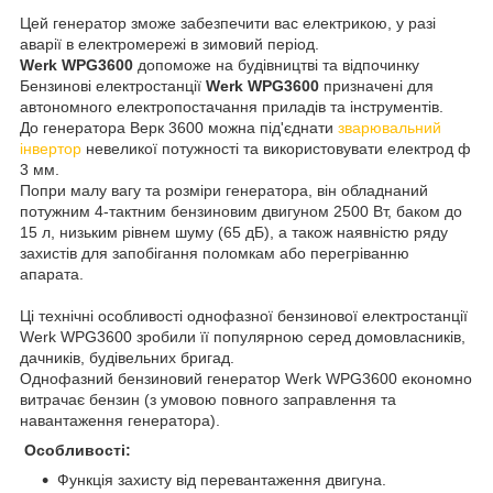
Цей генератор зможе забезпечити вас електрикою, у разі
аварії в електромережі в зимовий період.
Werk WPG3600
допоможе на будівництві та відпочинку
Бензинові електростанції
Werk WPG3600
призначені для
автономного електропостачання приладів та інструментів.
До генератора Верк 3600 можна під'єднати
зварювальний
інвертор
невеликої потужності та використовувати електрод ф
3 мм.
Попри малу вагу та розміри генератора, він обладнаний
потужним 4-тактним бензиновим двигуном 2500 Вт, баком до
15 л, низьким рівнем шуму (65 дБ), а також наявністю ряду
захистів для запобігання поломкам або перегріванню
апарата.
Ці технічні особливості однофазної бензинової електростанції
Werk WPG3600 зробили її популярною серед домовласників,
дачників, будівельних бригад.
Однофазний бензиновий генератор Werk WPG3600 економно
витрачає бензин (з умовою повного заправлення та
навантаження генератора).
Особливості:
Функція захисту від перевантаження двигуна.