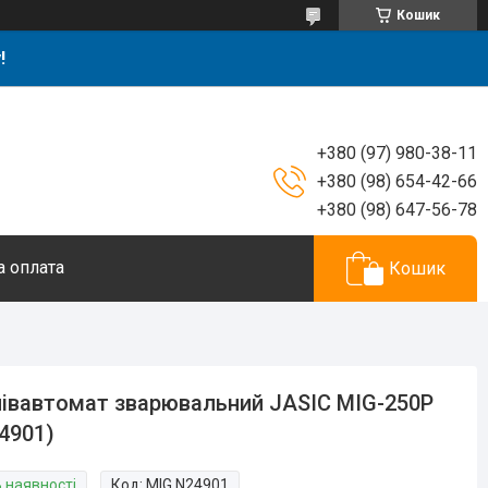
Кошик
!
+380 (97) 980-38-11
+380 (98) 654-42-66
+380 (98) 647-56-78
а оплата
Кошик
івавтомат зварювальний JASIC MIG-250P
4901)
В наявності
Код:
MIG.N24901