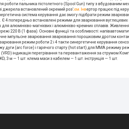
ля роботи пальника пістолетного (Spool Gun) типу з вбудованим м
лі джерела встановлений окремий роз'
;єм. Інв
ертор працює під кер
нергетична система керування дає змогу підібрати режим зварюван
 Є 4 попередньо встановлені режими для зварювання вуглецевих і 
ж для алюмінієво-магнієвих і алюмінієво-кремних сплавів. Живленн
режі 220 В (1 фаза). Основні функції та особливості: напівавтома
чне імпульсне зварювання зварювання порошковим дротом конта
варювання режим роботи 2 і 4 такти синергетичне керування сенс
 дуги (arc force) і гарячого старту (hot start) для ММА режиму р
 (VRD) індикація перегрівання та перевантаження за струмом Комп
D, 3 м — 1 шт. клема маси з кабелем — 1 шт. інструкція — 1 шт.