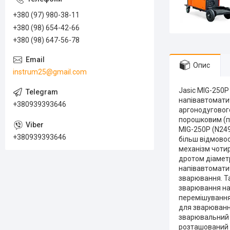
+380 (97) 980-38-11
+380 (98) 654-42-66
+380 (98) 647-56-78
Опис
instrum25@gmail.com
Jasic MIG-250P
напівавтоматич
+380939393646
аргонодугового
порошковим (п
MIG-250P (N249
+380939393646
більш відмовос
механізм чотир
дротом діаметр
напівавтоматич
зварювання. Та
зварювання на
перемішування
для зварювання
зварювальний п
розташований м