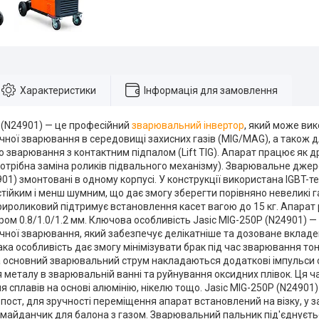
Характеристики
Інформація для замовлення
 (N24901) — це професійний
зварювальний інвертор
, який може ви
ної зварювання в середовищі захисних газів (MIG/MAG), а також д
 зварювання з контактним підпалом (Lift TIG). Апарат працює як др
отрібна заміна роликів підвального механізму). Зварювальне дже
01) змонтовані в одному корпусі. У конструкції використана IGBT-т
тійким і менш шумним, що дає змогу зберегти порівняно невеликі г
ироликовий підтримує встановлення касет вагою до 15 кг. Апарат 
ом 0.8/1.0/1.2 мм. Ключова особливість Jasic MIG-250P (N24901) 
ної зварювання, який забезпечує делікатніше та дозоване вкладен
ка особливість дає змогу мінімізувати брак під час зварювання тон
 основний зварювальний струм накладаються додаткові імпульси 
 металу в зварювальній ванні та руйнування оксидних плівок. Ця 
 сплавів на основі алюмінію, нікелю тощо. Jasic MIG-250P (N24901
ост, для зручності переміщення апарат встановлений на візку, у за
айданчик для балона з газом. Зварювальний пальник під'єднується