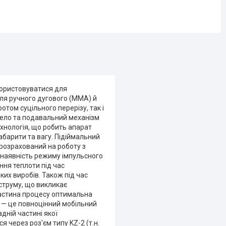
користовуватися для
ля ручного дугового (ММА) й
отом суцільного перерізу, так і
рело та подавальний механізм
ехнологія, що робить апарат
абарити та вагу. Підіймальний
розрахований на роботу з
— наявність режиму імпульсного
ня теплоти під час
ких виробів. Також під час
струму, що викликає
частина процесу оптимальна
) — це повноцінний мобільний
дній частині якої
 через роз'єм типу KZ-2 (т.н.