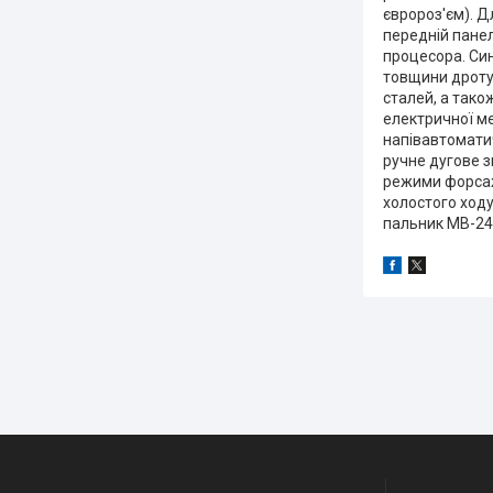
євророз'єм). Д
передній пане
процесора. Си
товщини дроту.
сталей, а тако
електричної ме
напівавтомати
ручне дугове з
режими форсажу
холостого ходу
пальник MB-24K