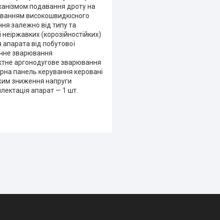
еханізмом подавання дроту на
уванням високошвидкісного
ня залежно від типу та
неіржавких (корозійностійких)
я апарата від побутової
тичне зварювання
ктне аргонодугове зварювання
орна панель керування керовані
ежим зниження напруги
лектація апарат — 1 шт.