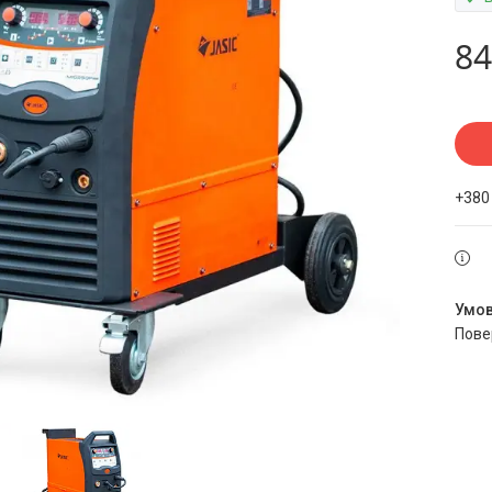
84
+380
пов