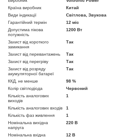
Виробник
Voltronic Power
Країна виробник
Китай
Види індикації
Світлова, Звукова
Гарантійний термін
12 міс
Допустима пікова
1200 Вт
потужність
Захист від короткого
Так
замикання
Захист від перевантажень
Так
Захист від перегріву
Так
Захист від розряду
Так
акумуляторної батареї
ККД, не менше
98 %
Колір світлодіода
Червоний
Кількість аналогових
1
виходів
Кількість аналогових входів
1
Кількість фаз живлення
1
Номінальна вихідна
220 В
напруга
Номінальна вхідна
12 В