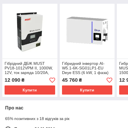
Гiбрiдний ДБЖ MUST
Гібридний інвертор AI-
Гибр
PV18-1012VPM II, 1000W,
W5.1-6K-SG01LP1-EU
MUS
12V, ток заряда 10/20A,
Deye ESS (6 kW, 1 фаза)
150
160-275V, MPPT (45А, 105
12 090
45 760
12 
₴
₴
Vdc)
Купити
Купити
Про нас
65% позитивних з 18 відгуків за рік