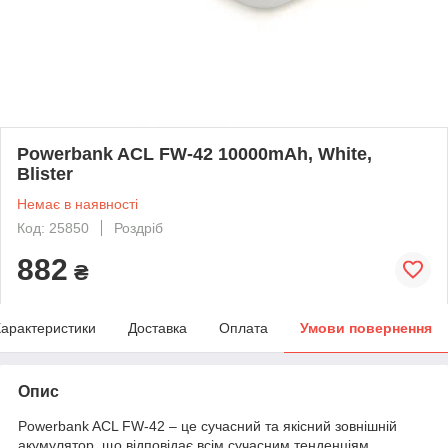
Powerbank ACL FW-42 10000mAh, White,
Blister
Немає в наявності
Код: 25850
Роздріб
882
₴
арактеристики
Доставка
Оплата
Умови повернення
Опис
Powerbank ACL FW-42 – це сучасний та якісний зовнішній
акумулятор, що відповідає всім сучасним тенденціям