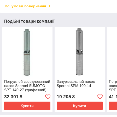
Всі умови повернення
Подібні товари компанії
Погружной свердловинний
Занурювальний насос
Пог
насос Speroni SUMOTO
Speroni SPM 100-14
нас
SPT 140-27 (трифазний)
SPT 
32 301
19 205
41 
₴
₴
Купити
Купити