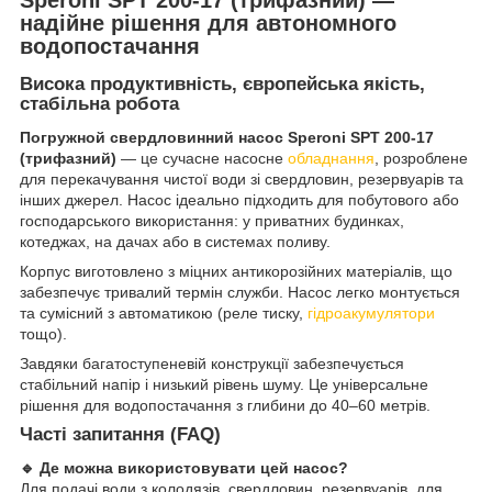
надійне рішення для автономного
водопостачання
Висока продуктивність, європейська якість,
стабільна робота
Погружной свердловинний насос Speroni SPT 200-17
(трифазний)
— це сучасне насосне
обладнання
, розроблене
для перекачування чистої води зі свердловин, резервуарів та
інших джерел. Насос ідеально підходить для побутового або
господарського використання: у приватних будинках,
котеджах, на дачах або в системах поливу.
Корпус виготовлено з міцних антикорозійних матеріалів, що
забезпечує тривалий термін служби. Насос легко монтується
та сумісний з автоматикою (реле тиску,
гідроакумулятори
тощо).
Завдяки багатоступеневій конструкції забезпечується
стабільний напір і низький рівень шуму. Це універсальне
рішення для водопостачання з глибини до 40–60 метрів.
Часті запитання (FAQ)
🔹 Де можна використовувати цей насос?
Для подачі води з колодязів, свердловин, резервуарів, для