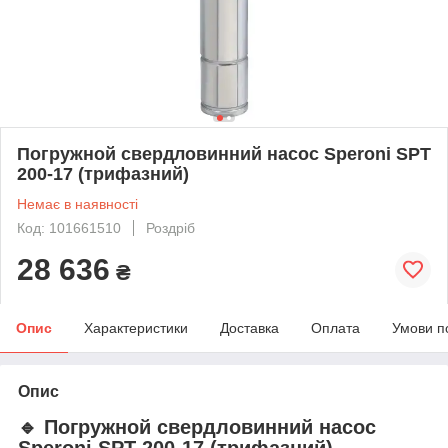
Погружной свердловинний насос Speroni SPT
200-17 (трифазний)
Немає в наявності
Код: 101661510
Роздріб
28 636
₴
Опис
Характеристики
Доставка
Оплата
Умови п
Опис
🔹 Погружной свердловинний насос
Speroni SPT 200-17 (трифазний) —