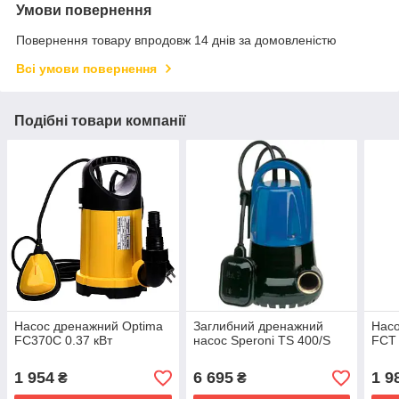
Умови повернення
Повернення товару впродовж 14 днів за домовленістю
Всі умови повернення
Подібні товари компанії
Насос дренажний Optima
Заглибний дренажний
Насо
FC370C 0.37 кВт
насос Speroni TS 400/S
FCT 
1 954
6 695
1 9
₴
₴