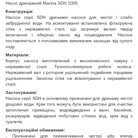
Насос дренажний Marina SDH 1000
Конструкція:
Насоси серії SDH дренажні насоси для чистої і слабо
забрудненої води. На всмоктуванні встановлена фільтруюча
сітка з нержавіючої сталі, що затримує великі тверді
включення і оберігає насос від пошкодження. Насоси
поставляються з поплавковим вимикачем захищає від сухого
ходу.
Матеріали:
Корпус насоса виготовлений з високоякісного чавуну і
нержавіючої сталі. Технополимерные робочі колеса.
Нержавіючий вал з ротором ущільнений подвійним торцевим
ущільненням. Захисна сітка на всмоктуванні з нержавіючої
сталі.
Застосування:
Насоси серії SDH в основному призначені для дренажу чистої
дощової води. Крім того можуть бути використані для очистки
затоплених приміщень; водовідведенні з ванн, басейнів,
резервуарів; відведення побутових стічних вод, крім вод з
туалетів.
Експлуатаційні обмеження:
- Призначені для перекачування чистих або злегка