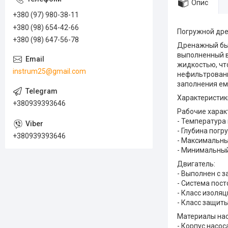
Опис
+380 (97) 980-38-11
+380 (98) 654-42-66
Погружной дре
+380 (98) 647-56-78
Дренажный быт
выполненный в
жидкостью, чт
instrum25@gmail.com
нефильтрованн
заполнения ем
Характеристик
+380939393646
Рабочие харак
- Температура 
- Глубина погр
+380939393646
- Максимальны
- Минимальный
Двигатель:
- Выполнен с з
- Система пос
- Класс изоляц
- Класс защиты 
Материалы нас
- Корпус насо