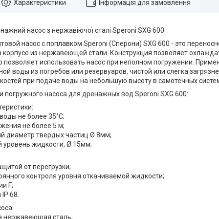
Характеристики
Інформація для замовлення
нажний насос з нержавіючої сталі Speroni SXG 600
овой насос с поплавком Speroni (Сперони) SXG 600 - это переносн
 корпусе из нержавеющей стали. Конструкция позволяет охлажда
о позволяет использовать насос при неполном погружении. Приме
ой воды из погребов или резервуаров, чистой или слегка загрязне
костей при подаче воды на небольшую высоту в самотечных систе
и погружного насоса для дренажных вод Speroni SXG 600:
теристики:
воды не более 35°С;
ужения не более 5 м;
й диаметр твердых частиц Ø 8мм;
 уровень жидкости, Ø 15мм;
ащитой от перегрузки;
тоянного контроля уровня откачиваемой жидкости;
ии F;
IP 68.
оса:
са нержавеющая сталь;