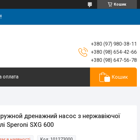
Кошик
!
+380 (97) 980-38-11
+380 (98) 654-42-66
+380 (98) 647-56-78
а оплата
Кошик
ружной дренажний насос з нержавіючої
лі Speroni SXG 600
ає в наявності
Код:
101273000