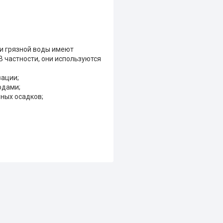
и грязной воды имеют
 частности, они используются
зации;
одами;
ных осадков;