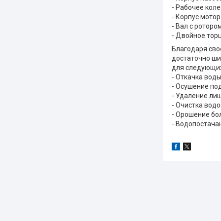
- Рабочее коле
- Корпус мото
- Вал с ротор
- Двойное тор
Благодаря сво
достаточно ши
для следующих
- Откачка вод
- Осушение по
- Удаление ли
- Очистка водо
- Орошение бо
- Водопостача