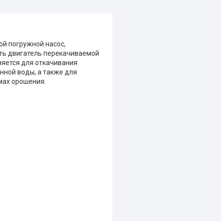
ой погружной насос,
ть двигатель перекачиваемой
няется для откачивания
нной воды, а также для
мах орошения.