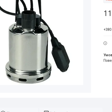
11
+380
пов