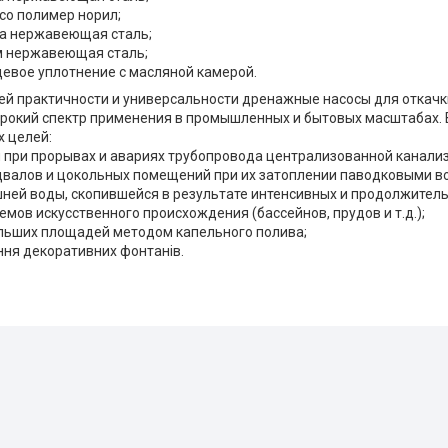
со полимер норил;
ра нержавеющая сталь;
ом нержавеющая сталь;
цевое уплотнение с масляной камерой.
ей практичности и универсальности дренажные насосы для откачк
рокий спектр применения в промышленных и бытовых масштабах. В
 целей:
ы при прорывах и авариях трубопровода централизованной канали
двалов и цокольных помещений при их затоплении паводковыми в
шней воды, скопившейся в результате интенсивных и продолжитель
емов искусственного происхождения (бассейнов, прудов и т.д.);
льших площадей методом капельного полива;
ння декоративних фонтанів.