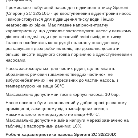
Промислово-побутовий насос для підвищення тиску Speroni
(Спероні) 2C 32/210D - це двоступеневий відцентровий насос
і використовується для підвищення тиску води і інших
неагресивних рідин. Має плавне напірно-витратну
характеристику, що дозволяє застосовувати насос у великому
діапазоні подачі води при незначній зміні вихідного тиску.
Головна особливість конструкції полягає у послідовному
розташуванні двох робочих коліс, що дозволяє досягати
більшої висоти водяного стовпа порівняно з одноступеневими
насосами.
Насос застосовується для чистих рідин, що не містять
абразивних речовин і зважених твердих частинок, не
вибухонебезпечних і не агресивних до частин насоса, з
температурою не вище 60°С.
Максимально допустимий тиск в корпусі насоса: 10 бар.
Насос повинен бути встановлений у добре провітрюваному
приміщенні, захищеному від атмосферних явищ з
максимальною температурою не вище +40°С.
Максимально допустиме зміна напруги мережі зазначено на
табличці з паспортними даними: ±6%.
Робочі характеристики насоса Speroni 2C 32/210D: