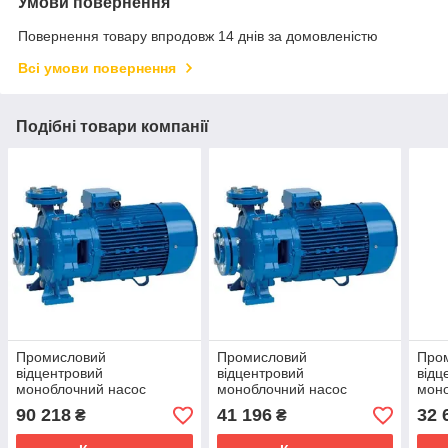
Умови повернення
Повернення товару впродовж 14 днів за домовленістю
Всі умови повернення
Подібні товари компанії
Промисловий
Промисловий
Про
відцентровий
відцентровий
відц
моноблочний насос
моноблочний насос
моно
Speroni CS 65-200C
Speroni CSM 50-160C
Sper
90 218
41 196
32 
₴
₴