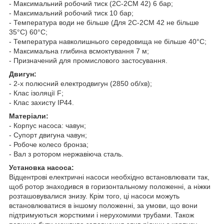
- Максимальний робочий тиск (2С-2СМ 42) 6 бар;
- Максимальний робочий тиск 10 бар;
- Температура води не більше (Для 2С-2СМ 42 не більше
35°С) 60°С;
- Температура навколишнього середовища не більше 40°С;
- Максимальна глибина всмоктування 7 м;
- Призначений для промислового застосування.
Двигун:
- 2-х полюсний електродвигун (2850 об/хв);
- Клас ізоляції F;
- Клас захисту IP44.
Матеріали:
- Корпус насоса: чавун;
- Супорт двигуна чавун;
- Робоче колесо бронза;
- Вал з ротором нержавіюча сталь.
Установка насоса:
Відцентрові електричні насоси необхідно встановлювати так,
щоб ротор знаходився в горизонтальному положенні, а ніжки
розташовувалися знизу. Крім того, ці насоси можуть
встановлюватися в іншому положенні, за умови, що вони
підтримуються жорсткими і нерухомими трубами. Також