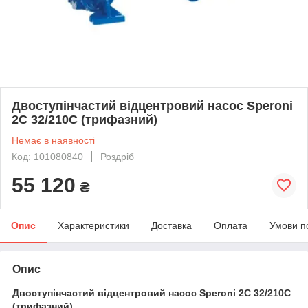
Двоступінчастий відцентровий насос Speroni
2C 32/210C (трифазний)
Немає в наявності
Код: 101080840
Роздріб
55 120
₴
Опис
Характеристики
Доставка
Оплата
Умови п
Опис
Двоступінчастий відцентровий насос Speroni 2C 32/210C
(трифазний)