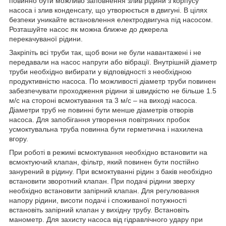
повинно бути можливо заповнення злив рідини з корпусу
насоса і злив конденсату, що утворюється в двигуні. В цілях
безпеки уникайте встановлення електродвигуна під насосом.
Розташуйте насос як можна ближче до джерела
перекачуваної рідини.
Закріпіть всі труби так, щоб вони не були навантажені і не
передавали на насос напруги або вібрації. Внутрішній діаметр
труби необхідно вибирати у відповідності з необхідною
продуктивністю насоса. По можливості діаметр труби повинен
забезпечувати проходження рідини зі швидкістю не більше 1.5
м/c на стороні всмоктування та 3 м/с – на виході насоса.
Діаметри труб не повинні бути менше діаметрів отворів
насоса. Для запобігання утворення повітряних пробок
усмоктувальна труба повинна бути герметична і нахилена
вгору.
При роботі в режимі всмоктування необхідно встановити на
всмоктуючий клапан, фільтр, який повинен бути постійно
занурений в рідину. При всмоктуванні рідин з баків необхідно
встановити зворотний клапан. При подачі рідини зверху
необхідно встановити запірний клапан. Для регулювання
напору рідини, висоти подачі і споживаної потужності
встановіть запірний клапан у вихідну трубу. Встановіть
манометр. Для захисту насоса від гідравлічного удару при