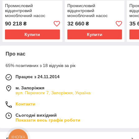
Промисловий
Промисловий
Про
відцентровий
відцентровий
відц
моноблочний насос
моноблочний насос
моно
Speroni CS 65-200C
Speroni CS 32-160C
Sper
90 218
32 660
35 
₴
₴
Купити
Купити
Про нас
65% позитивних з 18 відгуків за рік
Працює з 24.11.2014
м. Запоріжжя
вул. Перемоги 7, Запоріжжя, Україна
Контакти
Сьогодні вихідний
Показати весь графік роботи
КНОПКА