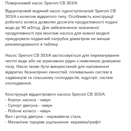
Поверхневий насос Speroni CB 303/A
Відцентровий водяний насос одноступінчатий Speroni CB
303/A з колесом відкритого типу. Особливість конструкції
робочого колеса дозволяє досягати продуктивності подачі
води до 90 м3/год. Для забезпечення зазначеної
продуктивності при монтажі насоса для кожної моделі
приєднувати подаючий патрубок діаметром не менше
рекомендованого в таблиці.
Насос Speroni CB 303/A застосовується для перекачування
чистої води або не агресивних рідин з невеликою домішкою
піску. Насос може бути використаний для наповнення
відкритих безнапірних ємностей, поливальних систем в
садівництві та сільському господарстві, індустрії, систем
охолодження.
Конструкція відцентрового насоса Speroni CB 303/A:
- Корпус насоса - чавун
- Супорт двигуна - чавун
- Робоче колесо - чавун
Вал і ротор двигуна - нержавіюча сталь
- Механічне торцеве ущільнення: кераміка/графіт