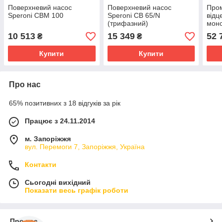
Поверхневий насос
Поверхневий насос
Про
Speroni CBM 100
Speroni CB 65/N
відц
(трифазний)
моно
Sper
10 513
15 349
52 
₴
₴
Купити
Купити
Про нас
65% позитивних з 18 відгуків за рік
Працює з 24.11.2014
м. Запоріжжя
вул. Перемоги 7, Запоріжжя, Україна
Контакти
Сьогодні вихідний
Показати весь графік роботи
Про нас