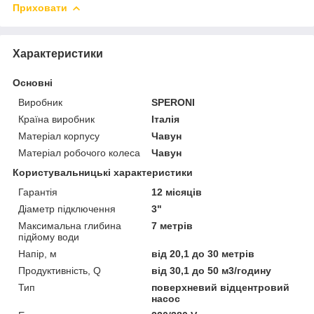
Приховати
Характеристики
Основні
Виробник
SPERONI
Країна виробник
Італія
Матеріал корпусу
Чавун
Матеріал робочого колеса
Чавун
Користувальницькі характеристики
Гарантія
12 місяців
Діаметр підключення
3"
Максимальна глибина
7 метрів
підйому води
Напір, м
від 20,1 до 30 метрів
Продуктивність, Q
від 30,1 до 50 м3/годину
Тип
поверхневий відцентровий
насос