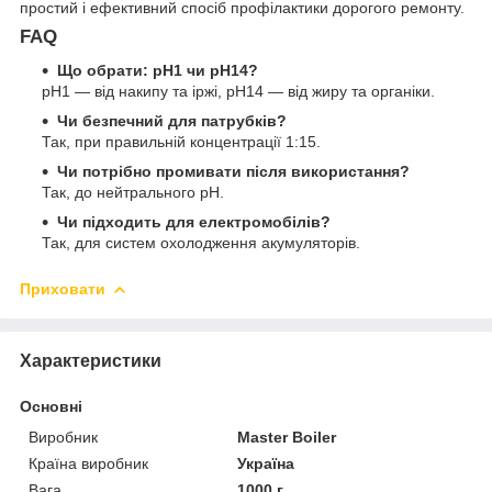
простий і ефективний спосіб профілактики дорогого ремонту.
FAQ
Що обрати: pH1 чи pH14?
pH1 — від накипу та іржі, pH14 — від жиру та органіки.
Чи безпечний для патрубків?
Так, при правильній концентрації 1:15.
Чи потрібно промивати після використання?
Так, до нейтрального pH.
Чи підходить для електромобілів?
Так, для систем охолодження акумуляторів.
Приховати
Характеристики
Основні
Виробник
Master Boiler
Країна виробник
Україна
Вага
1000 г