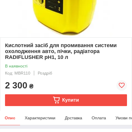
Кислотний засіб для промивання системи
охолодження авто, пічки, радіатора
RADIFLUSHER pH1, 10 л
В наявності
Код: MBR110
Роздріб
2 300
₴
Купити
Опис
Характеристики
Доставка
Оплата
Умови п