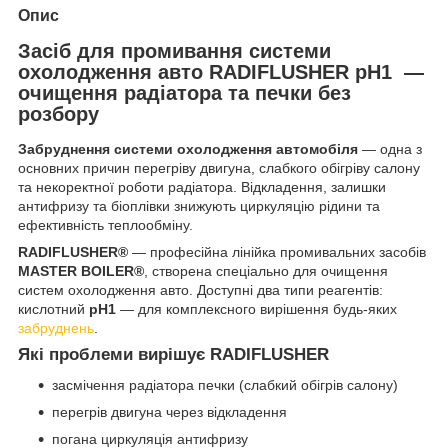
Опис
Засіб для промивання системи
охолодження авто RADIFLUSHER pH1 —
очищення радіатора та печки без
розбору
Забруднення системи охолодження автомобіля
— одна з
основних причин перегріву двигуна, слабкого обігріву салону
та некоректної роботи радіатора. Відкладення, залишки
антифризу та біоплівки знижують циркуляцію рідини та
ефективність теплообміну.
RADIFLUSHER®
— професійна лінійка промивальних засобів
MASTER BOILER®
, створена спеціально для очищення
систем охолодження авто. Доступні два типи реагентів:
кислотний
pH1
— для комплексного вирішення будь-яких
забруднень
.
Які проблеми вирішує RADIFLUSHER
засмічення радіатора печки (слабкий обігрів салону)
перегрів двигуна через відкладення
погана циркуляція антифризу