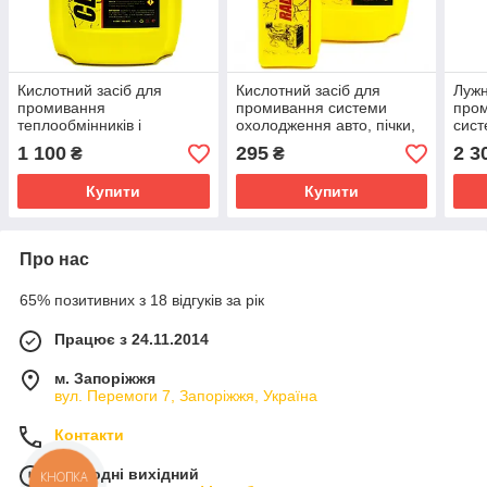
Кислотний засіб для
Кислотний засіб для
Лужн
промивання
промивання системи
пром
теплообмінників і
охолодження авто, пічки,
сист
водонагрівального
радіатора RADIFLUSHER
авт
1 100
295
2 3
₴
₴
обладнання CLEANDEX
pH1, 1 л
10 л
pH1, 5 л
Купити
Купити
Про нас
65% позитивних з 18 відгуків за рік
Працює з 24.11.2014
м. Запоріжжя
вул. Перемоги 7, Запоріжжя, Україна
Контакти
Сьогодні вихідний
КНОПКА