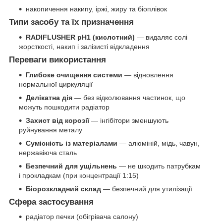
накопичення накипу, іржі, жиру та біоплівок
Типи засобу та їх призначення
RADIFLUSHER pH1 (кислотний)
— видаляє солі
жорсткості, накип і залізисті відкладення
Переваги використання
Глибоке очищення системи
— відновлення
нормальної циркуляції
Делікатна дія
— без відколювання частинок, що
можуть пошкодити радіатор
Захист від корозії
— інгібітори зменшують
руйнування металу
Сумісність із матеріалами
— алюміній, мідь, чавун,
нержавіюча сталь
Безпечний для ущільнень
— не шкодить патрубкам
і прокладкам (при концентрації 1:15)
Біорозкладний склад
— безпечний для утилізації
Сфера застосування
радіатор печки (обігрівача салону)