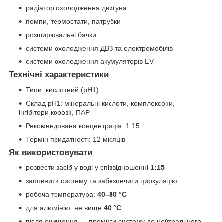
радіатор охолодження двигуна
помпи, термостати, патрубки
розширювальні бачки
системи охолодження ДВЗ та електромобілів
системи охолодження акумуляторів EV
Технічні характеристики
Типи: кислотний (pH1)
Склад pH1: мінеральні кислоти, комплексони,
інгібітори корозії, ПАР
Рекомендована концентрація: 1:15
Термін придатності: 12 місяців
Як використовувати
розвести засіб у воді у співвідношенні
1:15
заповнити систему та забезпечити циркуляцію
робоча температура:
40–80 °C
для алюмінію: не вище
40 °C
після очищення — промити систему до нейтрального