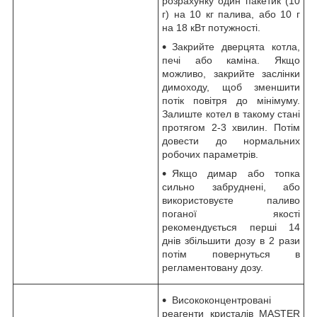
розрахунку один пакетик (10
г) на 10 кг палива, або 10 г
на 18 кВт потужності.
Закрийте дверцята котла,
печі або каміна. Якщо
можливо, закрийте заслінки
димоходу, щоб зменшити
потік повітря до мінімуму.
Залиште котел в такому стані
протягом 2-3 хвилин. Потім
довести до нормальних
робочих параметрів.
Якщо димар або топка
сильно забруднені, або
використовуєте паливо
поганої якості
рекомендується перші 14
днів збільшити дозу в 2 рази
потім повернуться в
регламентовану дозу.
Висококонцентровані
реагенти кристалів MASTER