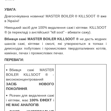
УВАГА
:
Довгоочікувана новинка! MASTER BOILER ® KILLSOOT ® вже
в Україні!
Німецький засіб для 100% видалення сажі і кіптяви. KILLSOOT
® (в перекладі з англійської "kill soot" - вбивати сажу).
Вбивця сажі MASTER BOILER KILLSOOT ®
не дасть жодних
шансів сажі, кіптяви і смолі, які утворюються в топках і
димоходах побутових і промислових твердопаливних котлів,
камінах, печах і промислових печах.
ПЕРЕВАГИ:
Вбивця сажі MASTER
BOILER KILLSOOT ® -
висококонцентрований
ЗАСІБ НОВОГО
ПОКОЛІННЯ
.
Розчин для видалення сажі
і кіптяви, має
100% ЕФЕКТ
і
НЕ МАЄ АНАЛОГІВ
.