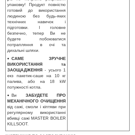
упаковку! Продукт повністю
готовий до використання
людиною без будь-яких
технічних навичок і
підготовки. І головне
безпечно, тепер Ви не
будете побоюватися
потрапляння в очі та
дихальні шляхи.
САМЕ
ЗРУЧНЕ
ВИКОРИСТАННЯ та
ЗАОЩАДЖЕННЯ
- усього 1
екз пакетик-саше на 10 кг
палива, або на 18 kW
потужності котла.
Ви
ЗАБУДЕТЕ ПРО
МЕХАНІЧНОГО ОЧИЩЕННЯ
від сажі, смоли і кіптяви при
регулярному використанні
вбивці сажі MASTER BOILER
KILLSOOT.