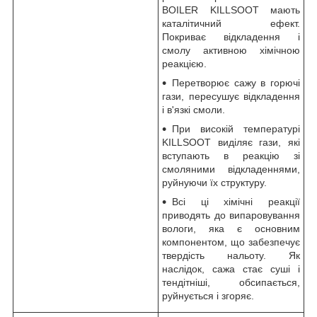
BOILER KILLSOOT мають
каталітичний ефект.
Покриває відкладення і
смолу активною хімічною
реакцією.
Перетворює сажу в горючі
гази, пересушує відкладення
і в'язкі смоли.
При високій температурі
KILLSOOT виділяє гази, які
вступають в реакцію зі
смоляними відкладеннями,
руйнуючи їх структуру.
Всі ці хімічні реакції
приводять до випаровування
вологи, яка є основним
компонентом, що забезпечує
твердість нальоту. Як
наслідок, сажа стає суші і
тендітніші, обсипається,
руйнується і згоряє.