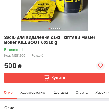
Засіб для видалення сажі і кіптяви Master
Boiler KILLSOOT 60x10 g
В наявності
Код: MBKS06
Роздріб
500
₴
Купити
Опис
Характеристики
Доставка
Оплата
Умови п
Опис