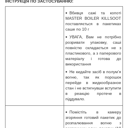
ІНСТРУКЦІЯ ПО ЗАСТОСУВАННЮ:
Вбивця сажі та копоті
MASTER BOILER KILLSOOT
поставляється в пакетиках
саше по 10 г
УВАГА, Вам не потрібно
розривати упаковку, саші
повністю складається не з
пластикового, а з паперового
матеріалу і готова до
використання
Не кидайте засіб в полум'я
вогню, так як порошок
перейде в жидкообразное
стан і не встигнувши вступити
в реакцію протече в
піддувало.
Помістіть в камеру
згоряння готовий пакетик до
розпалювання вогню з