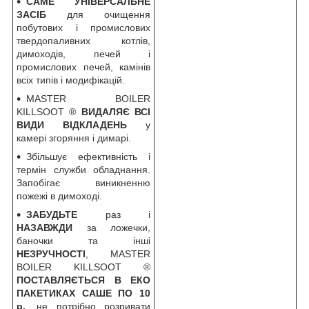
САМЕ УНІВЕРСАЛЬНЕ
ЗАСІБ
для очищення
побутових і промислових
твердопаливних котлів,
димоходів, печей і
промислових печей, камінів
всіх типів і модифікацій.
MASTER BOILER
KILLSOOT ®
ВИДАЛЯЄ ВСІ
ВИДИ ВІДКЛАДЕНЬ
у
камері згоряння і димарі.
Збільшує ефективність і
термін служби обладнання.
Запобігає виникненню
пожежі в димоході.
ЗАБУДЬТЕ
раз і
НАЗАВЖДИ
за ложечки,
баночки та інші
НЕЗРУЧНОСТІ
, MASTER
BOILER KILLSOOT ®
ПОСТАВЛЯЄТЬСЯ В ЕКО
ПАКЕТИКАХ САШЕ ПО
10
р.
, не потрібно розривати