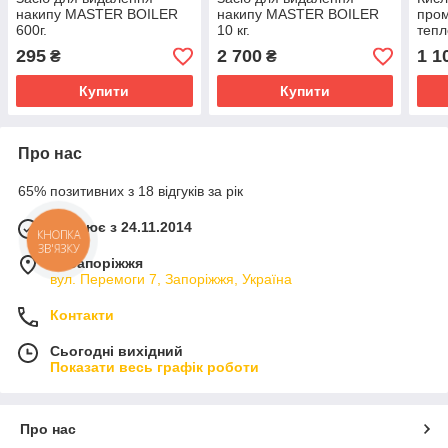
накипу MASTER BOILER
накипу MASTER BOILER
про
600г.
10 кг.
тепл
водо
295
2 700
1 1
₴
₴
обл
pH1,
Купити
Купити
Про нас
65% позитивних з 18 відгуків за рік
Працює з 24.11.2014
КНОПКА
ЗВ'ЯЗКУ
м. Запоріжжя
вул. Перемоги 7, Запоріжжя, Україна
Контакти
Сьогодні вихідний
Показати весь графік роботи
Про нас