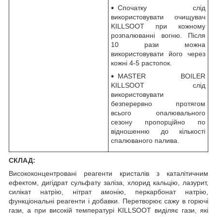
Спочатку слід
використовувати очищувач
KILLSOOT при кожному
розпалюванні вогню. Після
10 рази можна
використовувати його через
кожні 4-5 растопок.
MASTER BOILER
KILLSOOT слід
використовувати
безперервно протягом
всього опалювального
сезону пропорційно по
відношенню до кількості
спалюваного палива.
СКЛАД:
Висококонцентровані реагенти кристалів з каталітичним
ефектом, дигідрат сульфату заліза, хлорид кальцію, лазурит,
силікат натрію, нітрат амонію, перкарбонат натрію,
функціональні реагенти і добавки. Перетворює сажу в горючі
гази, а при високій температурі KILLSOOT виділяє гази, які