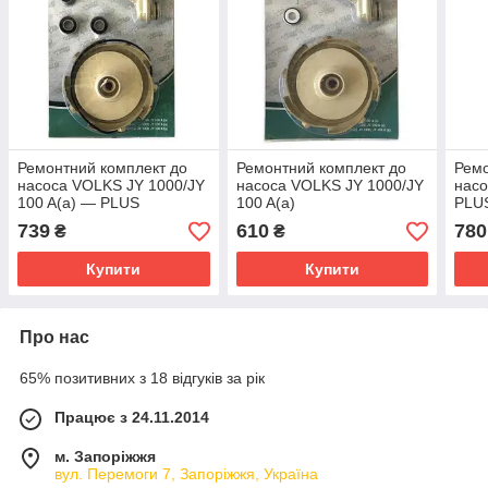
Ремонтний комплект до
Ремонтний комплект до
Ремо
насоса VOLKS JY 1000/JY
насоса VOLKS JY 1000/JY
нас
100 A(a) — PLUS
100 A(a)
PLU
739
610
780
₴
₴
Купити
Купити
Про нас
65% позитивних з 18 відгуків за рік
Працює з 24.11.2014
м. Запоріжжя
вул. Перемоги 7, Запоріжжя, Україна