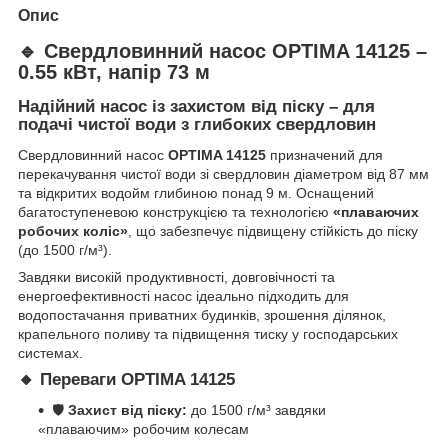
Опис
🔹 Свердловинний насос OPTIMA 14125 –
0.55 кВт, напір 73 м
Надійний насос із захистом від піску – для
подачі чистої води з глибоких свердловин
Свердловинний насос
OPTIMA 14125
призначений для
перекачування чистої води зі свердловин діаметром від 87 мм
та відкритих водойм глибиною понад 9 м. Оснащений
багатоступеневою конструкцією та технологією
«плаваючих
робочих коліс»
, що забезпечує підвищену стійкість до піску
(до 1500 г/м³).
Завдяки високій продуктивності, довговічності та
енергоефективності насос ідеально підходить для
водопостачання приватних будинків, зрошення ділянок,
крапельного поливу та підвищення тиску у господарських
системах.
🔸 Переваги OPTIMA 14125
🛡
Захист від піску:
до 1500 г/м³ завдяки
«плаваючим» робочим колесам