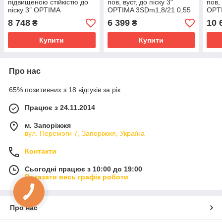
підвищеною стійкістю до
пов, вуст, до піску 3"
пов, 
піску 3″ OPTIMA
OPTIMA 3SDm1,8/21 0,55
OPTI
3SDm1.8/15 0,37 кВт NEW
кВт 85м + пульт + кабель
кВт 
8 748
6 399
10 
₴
₴
з пультом
1,5 м NEW
45 
Купити
Купити
Про нас
65% позитивних з 18 відгуків за рік
Працює з 24.11.2014
м. Запоріжжя
вул. Перемоги 7, Запоріжжя, Україна
Контакти
Сьогодні працює з 10:00 до 19:00
Показати весь графік роботи
КНОПКА
ЗВ'ЯЗКУ
Про нас