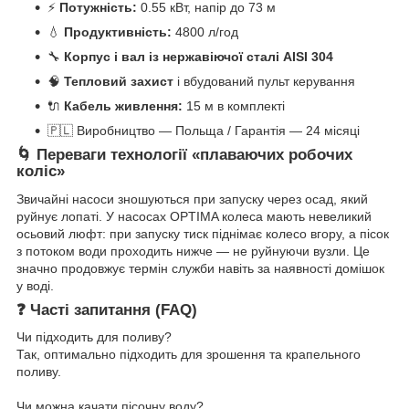
⚡
Потужність:
0.55 кВт, напір до 73 м
💧
Продуктивність:
4800 л/год
🔧
Корпус і вал із нержавіючої сталі AISI 304
🧠
Тепловий захист
і вбудований пульт керування
🔌
Кабель живлення:
15 м в комплекті
🇵🇱 Виробництво — Польща / Гарантія — 24 місяці
🌀 Переваги технології «плаваючих робочих
коліс»
Звичайні насоси зношуються при запуску через осад, який
руйнує лопаті. У насосах OPTIMA колеса мають невеликий
осьовий люфт: при запуску тиск піднімає колесо вгору, а пісок
з потоком води проходить нижче — не руйнуючи вузли. Це
значно продовжує термін служби навіть за наявності домішок
у воді.
❓ Часті запитання (FAQ)
Чи підходить для поливу?
Так, оптимально підходить для зрошення та крапельного
поливу.
Чи можна качати пісочну воду?