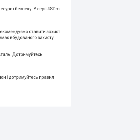
сурс і безпеку. У серії 4SDm
Рекомендуємо ставити захист
емає вбудованого захисту.
сталь. Дотримуйтесь
лон і дотримуйтесь правил