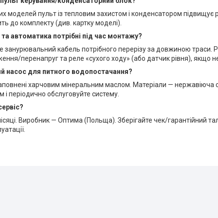
н пульт керування/конденсаторний блок?
 моделей пульт із тепловим захистом і конденсатором підвищує ре
ить до комплекту (див. картку моделі).
ь та автоматика потрібні під час монтажу?
е занурювальний кабель потрібного перерізу за довжиною траси. 
ення/перенапруг та реле «сухого ходу» (або датчик рівня), якщо н
ий насос для питного водопостачання?
заповнені харчовим мінеральним маслом. Матеріали — нержавіюча 
м і періодично обслуговуйте систему.
 сервіс?
місяці. Виробник — Оптима (Польща). Зберігайте чек/гарантійний та
уатації.