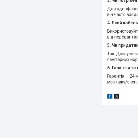
3. Чи потрібе
Для однофазних
він часто вход
4. Який кабел
Використовуйт
від перевантаж
5. Чи придатн
Так. Двигуни 
санітарних нор
6. Гарантія та
Гарантія — 24 
монтажу/експл