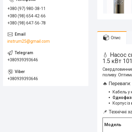
+380 (97) 980-38-11
+380 (98) 654-42-66
+380 (98) 647-56-78
Опис
instrum25@gmail.com
💧 Насос 
+380939393646
1.5 кВт 10
Свердловинни
поливу. Оптима
+380939393646
🔥 Переваги:
Кабель у 
Однофаз
Корпус із
📌 Технічні 
Модель