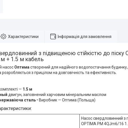
Характеристики
Інформація для замовлення
свердловинний з підвищеною стійкістю до піск
1м + 1.5 м кабель
й насос
Оптима
створений для надійного водопостачання будинку, 
 розробляється з прицілом на довговічність та ефективність.
комплекті —
1.5 м
ный
двигун, заповнений харчовим мінеральним маслом
нержавіюча сталь
• Виробник — Оптима (Польща)
характеристики:
Насос свердловинний з п
OPTIMA PM 4QJm6/16 1.5