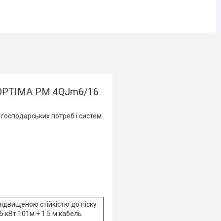
у OPTIMA PM 4QJm6/16
господарських потреб і систем
ідвищеною стійкістю до піску
 кВт 101м + 1.5 м кабель