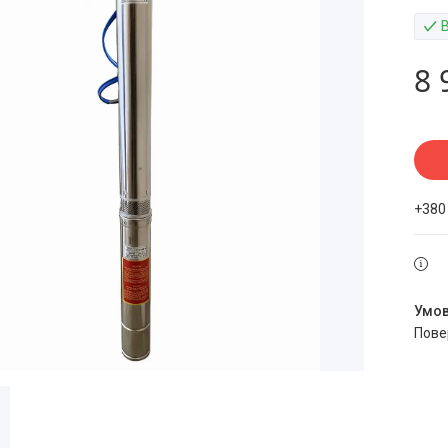
8 
+380
пов