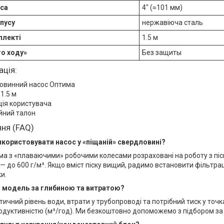
оса
4" (≈101 мм)
пусу
нержавіюча сталь
плекті
1.5 м
го ходу»
Без защиты
ація:
овинний насос Оптима
1.5 м
ція користувача
йний талон
ння (FAQ)
икористовувати насос у «піщаній» свердловині?
има з «плаваючими» робочими колесами розраховані на роботу з піс
— до 600 г/м³. Якщо вміст піску вищий, радимо встановити фільтр
и.
ти модель за глибиною та витратою?
тичний рівень води, втрати у трубопроводі та потрібний тиск у точк
одуктивністю (м³/год). Ми безкоштовно допоможемо з підбором з