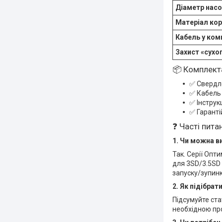
Діаметр нас
Матеріал кор
Кабель у ком
Захист «сухо
📦 Комплект
✅ Свердл
✅ Кабель 
✅ Інструк
✅ Гаранті
❓ Часті пита
1. Чи можна в
Так. Серії Опт
для 3SD/3.5SD 
запуску/зупинк
2. Як підібра
Підсумуйте ста
необхідною пр