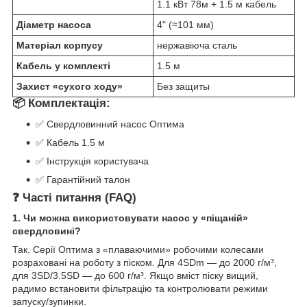
1.1 кВт 78м + 1.5 м кабель
Діаметр насоса
4" (≈101 мм)
Матеріал корпусу
нержавіюча сталь
Кабель у комплекті
1.5 м
Захист «сухого ходу»
Без защиты
📦 Комплектація:
✅ Свердловинний насос Оптима
✅ Кабель 1.5 м
✅ Інструкція користувача
✅ Гарантійний талон
❓ Часті питання (FAQ)
1. Чи можна використовувати насос у «піщаній»
свердловині?
Так. Серії Оптима з «плаваючими» робочими колесами
розраховані на роботу з піском. Для 4SDm — до 2000 г/м³,
для 3SD/3.5SD — до 600 г/м³. Якщо вміст піску вищий,
радимо встановити фільтрацію та контролювати режими
запуску/зупинки.