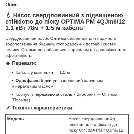
Опис
💧 Насос свердловинний з підвищеною
стійкістю до піску OPTIMA PM 4QJm6/12
1.1 кВт 78м + 1.5 м кабель
Свердловинний насос
Оптима
створений для надійного
водопостачання будинку, господарських потреб і систем
поливу. Оптима розробляється з прицілом на довговічність та
ефективність.
🔥 Переваги:
Кабель у комплекті —
1.5 м
Однофазный
двигун, заповнений харчовим
мінеральним маслом
Корпус із
нержавіюча сталь
• Виробник — Оптима
(Польща)
📌 Технічні характеристики:
Модель
Насос свердловинний з
підвищеною стійкістю до
піску OPTIMA PM 4QJm6/12