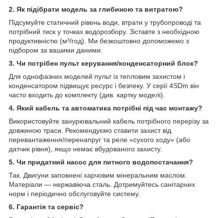
2. Як підібрати модель за глибиною та витратою?
Підсумуйте статичний рівень води, втрати у трубопроводі та
потрібний тиск у точках водорозбору. Зіставте з необхідною
продуктивністю (м³/год). Ми безкоштовно допоможемо з
підбором за вашими даними.
3. Чи потрібен пульт керування/конденсаторний блок?
Для однофазних моделей пульт із тепловим захистом і
конденсатором підвищує ресурс і безпеку. У серії 4SDm він
часто входить до комплекту (див. картку моделі).
4. Який кабель та автоматика потрібні під час монтажу?
Використовуйте занурювальний кабель потрібного перерізу за
довжиною траси. Рекомендуємо ставити захист від
перевантаження/перенапруг та реле «сухого ходу» (або
датчик рівня), якщо немає вбудованого захисту.
5. Чи придатний насос для питного водопостачання?
Так. Двигуни заповнені харчовим мінеральним маслом.
Матеріали — нержавіюча сталь. Дотримуйтесь санітарних
норм і періодично обслуговуйте систему.
6. Гарантія та сервіс?