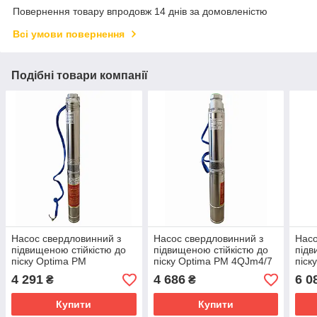
Повернення товару впродовж 14 днів за домовленістю
Всі умови повернення
Подібні товари компанії
Насос свердловинний з
Насос свердловинний з
Насо
підвищеною стійкістю до
підвищеною стійкістю до
підв
піску Optima PM
піску Optima PM 4QJm4/7
піск
3SDm2.5/7 0.25 кВт 35 м +
0.37 кВт 50 м + 1.5 м
0.55
4 291
4 686
6 0
₴
₴
1.5 м кабель
кабель
кабе
Купити
Купити