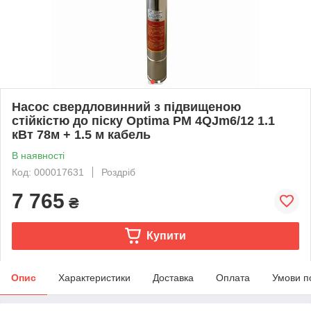
Насос свердловинний з підвищеною
стійкістю до піску Optima PM 4QJm6/12 1.1
кВт 78м + 1.5 м кабель
В наявності
Код: 000017631
Роздріб
7 765
₴
Купити
Опис
Характеристики
Доставка
Оплата
Умови п