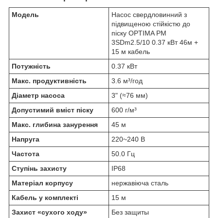
Модель
Насос свердловинний з
підвищеною стійкістю до
піску OPTIMA PM
3SDm2.5/10 0.37 кВт 46м +
15 м кабель
Потужність
0.37 кВт
Макс. продуктивність
3.6 м³/год
Діаметр насоса
3" (≈76 мм)
Допустимий вміст піску
600 г/м³
Макс. глибина занурення
45 м
Напруга
220~240 В
Частота
50.0 Гц
Ступінь захисту
IP68
Матеріал корпусу
нержавіюча сталь
Кабель у комплекті
15 м
Захист «сухого ходу»
Без защиты