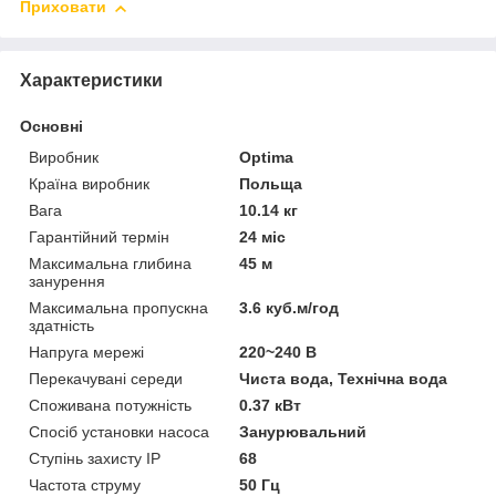
Приховати
Характеристики
Основні
Виробник
Optima
Країна виробник
Польща
Вага
10.14 кг
Гарантійний термін
24 міс
Максимальна глибина
45 м
занурення
Максимальна пропускна
3.6 куб.м/год
здатність
Напруга мережі
220~240 В
Перекачувані середи
Чиста вода, Технічна вода
Споживана потужність
0.37 кВт
Спосіб установки насоса
Занурювальний
Ступінь захисту IP
68
Частота струму
50 Гц