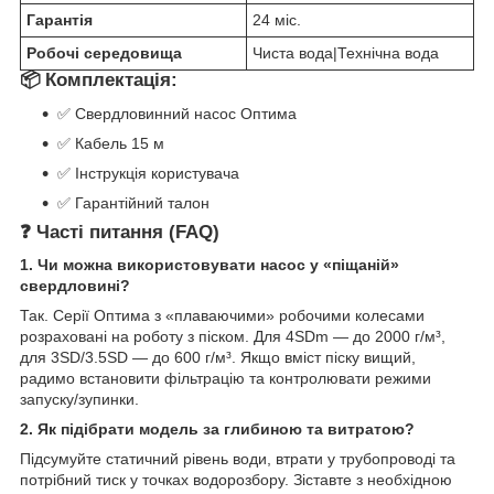
Гарантія
24 міс.
Робочі середовища
Чиста вода|Технічна вода
📦 Комплектація:
✅ Свердловинний насос Оптима
✅ Кабель 15 м
✅ Інструкція користувача
✅ Гарантійний талон
❓ Часті питання (FAQ)
1. Чи можна використовувати насос у «піщаній»
свердловині?
Так. Серії Оптима з «плаваючими» робочими колесами
розраховані на роботу з піском. Для 4SDm — до 2000 г/м³,
для 3SD/3.5SD — до 600 г/м³. Якщо вміст піску вищий,
радимо встановити фільтрацію та контролювати режими
запуску/зупинки.
2. Як підібрати модель за глибиною та витратою?
Підсумуйте статичний рівень води, втрати у трубопроводі та
потрібний тиск у точках водорозбору. Зіставте з необхідною