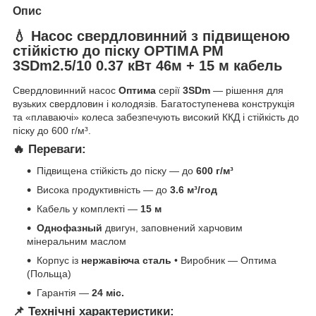
Опис
💧 Насос свердловинний з підвищеною
стійкістю до піску OPTIMA PM
3SDm2.5/10 0.37 кВт 46м + 15 м кабель
Свердловинний насос
Оптима
серії
3SDm
— рішення для
вузьких свердловин і колодязів. Багатоступенева конструкція
та «плаваючі» колеса забезпечують високий ККД і стійкість до
піску до 600 г/м³.
🔥 Переваги:
Підвищена стійкість до піску — до
600 г/м³
Висока продуктивність — до
3.6 м³/год
Кабель у комплекті —
15 м
Однофазный
двигун, заповнений харчовим
мінеральним маслом
Корпус із
нержавіюча сталь
• Виробник — Оптима
(Польща)
Гарантія —
24 міс.
📌 Технічні характеристики: