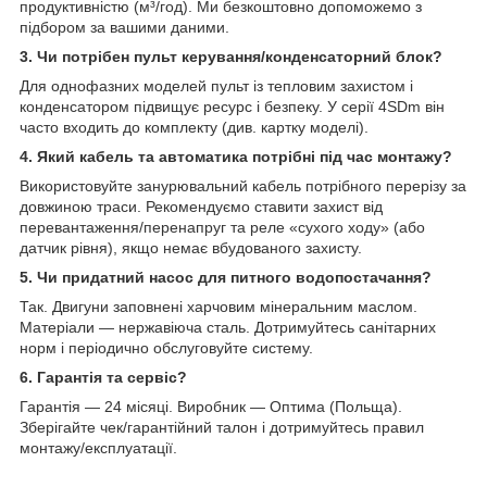
продуктивністю (м³/год). Ми безкоштовно допоможемо з
підбором за вашими даними.
3. Чи потрібен пульт керування/конденсаторний блок?
Для однофазних моделей пульт із тепловим захистом і
конденсатором підвищує ресурс і безпеку. У серії 4SDm він
часто входить до комплекту (див. картку моделі).
4. Який кабель та автоматика потрібні під час монтажу?
Використовуйте занурювальний кабель потрібного перерізу за
довжиною траси. Рекомендуємо ставити захист від
перевантаження/перенапруг та реле «сухого ходу» (або
датчик рівня), якщо немає вбудованого захисту.
5. Чи придатний насос для питного водопостачання?
Так. Двигуни заповнені харчовим мінеральним маслом.
Матеріали — нержавіюча сталь. Дотримуйтесь санітарних
норм і періодично обслуговуйте систему.
6. Гарантія та сервіс?
Гарантія — 24 місяці. Виробник — Оптима (Польща).
Зберігайте чек/гарантійний талон і дотримуйтесь правил
монтажу/експлуатації.