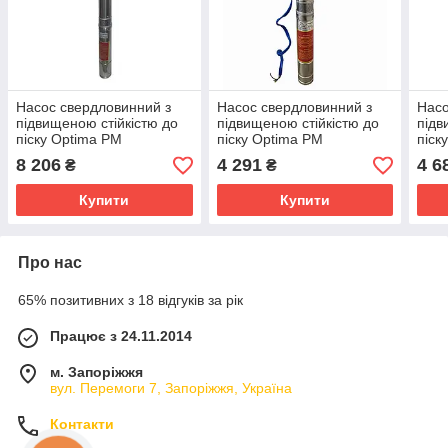
Насос свердловинний з
Насос свердловинний з
Насо
підвищеною стійкістю до
підвищеною стійкістю до
підв
піску Optima PM
піску Optima PM
піск
3.5SDm3/18 0.95 кВт112м
3SDm2.5/7 0.25 кВт 35 м +
3SDm
8 206
4 291
4 6
₴
₴
+ 1.5 м кабель
1.5 м кабель
+ 1.
Купити
Купити
Про нас
65% позитивних з 18 відгуків за рік
Працює з 24.11.2014
м. Запоріжжя
вул. Перемоги 7, Запоріжжя, Україна
Контакти