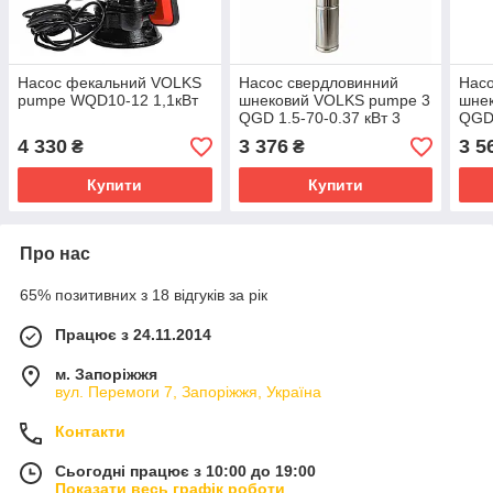
Насос фекальний VOLKS
Насос свердловинний
Насо
pumpe WQD10-12 1,1кВт
шнековий VOLKS pumpe 3
шне
QGD 1.5-70-0.37 кВт 3
QGD 
дюйми! + кабель 15м
дюйм
4 330
3 376
3 5
₴
₴
Купити
Купити
Про нас
65% позитивних з 18 відгуків за рік
Працює з 24.11.2014
м. Запоріжжя
вул. Перемоги 7, Запоріжжя, Україна
Контакти
Сьогодні працює з 10:00 до 19:00
Показати весь графік роботи