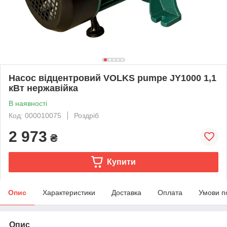
Насос відцентровий VOLKS pumpe JY1000 1,1
кВт нержавійка
В наявності
Код: 000010075
Роздріб
2 973
₴
Купити
Опис
Характеристики
Доставка
Оплата
Умови п
Опис