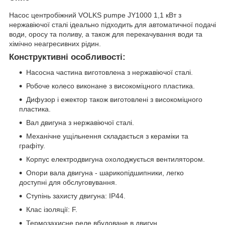
Насос центробіжний VOLKS pumpe JY1000 1,1 кВт з
нержавіючої сталі ідеально підходить для автоматичної подачі
води, оросу та поливу, а також для перекачування води та
хімічно неагресивних рідин.
Конструктивні особливості:
Насосна частина виготовлена з нержавіючої сталі.
Робоче колесо виконане з високоміцного пластика.
Дифузор і ежектор також виготовлені з високоміцного
пластика.
Вал двигуна з нержавіючої сталі.
Механічне ущільнення складається з кераміки та
графіту.
Корпус електродвигуна охолоджується вентилятором.
Опори вала двигуна - шарикопідшипники, легко
доступні для обслуговування.
Ступінь захисту двигуна: IP44.
Клас ізоляції: F.
Термозахисне реле вбудоване в двигун.