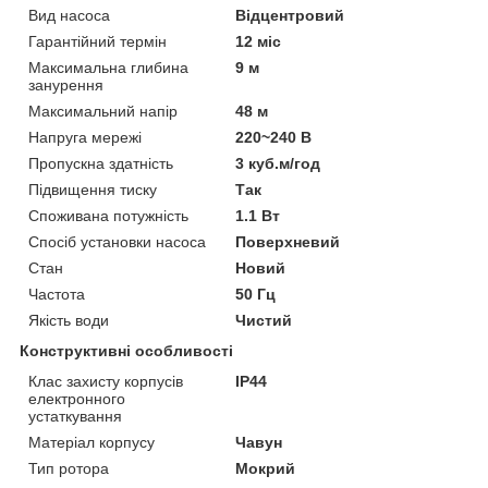
Вид насоса
Відцентровий
Гарантійний термін
12 міс
Максимальна глибина
9 м
занурення
Максимальний напір
48 м
Напруга мережі
220~240 В
Пропускна здатність
3 куб.м/год
Підвищення тиску
Так
Споживана потужність
1.1 Вт
Спосіб установки насоса
Поверхневий
Стан
Новий
Частота
50 Гц
Якість води
Чистий
Конструктивні особливості
Клас захисту корпусів
IP44
електронного
устаткування
Матеріал корпусу
Чавун
Тип ротора
Мокрий