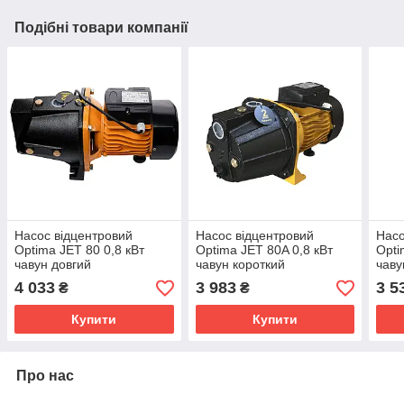
Подібні товари компанії
Насос відцентровий
Насос відцентровий
Насо
Optima JET 80 0,8 кВт
Optima JET 80A 0,8 кВт
Opti
чавун довгий
чавун короткий
чаву
4 033
3 983
3 5
₴
₴
Купити
Купити
Про нас