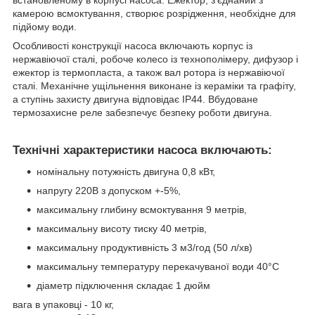
встановленому в корпусі насоса. Ежектор, з'єднаний з
камерою всмоктування, створює розрідження, необхідне для
підйому води.
Особливості конструкції насоса включають корпус із
нержавіючої сталі, робоче колесо із технополімеру, дифузор і
ежектор із термопласта, а також вал ротора із нержавіючої
сталі. Механічне ущільнення виконане із кераміки та графіту,
а ступінь захисту двигуна відповідає IP44. Вбудоване
термозахисне реле забезпечує безпеку роботи двигуна.
Технічні характеристики насоса включають:
номінальну потужність двигуна 0,8 кВт,
напругу 220В з допуском +-5%,
максимальну глибину всмоктування 9 метрів,
максимальну висоту тиску 40 метрів,
максимальну продуктивність 3 м3/год (50 л/хв)
максимальну температуру перекачуваної води 40°C
діаметр підключення складає 1 дюйм
вага в упаковці - 10 кг,