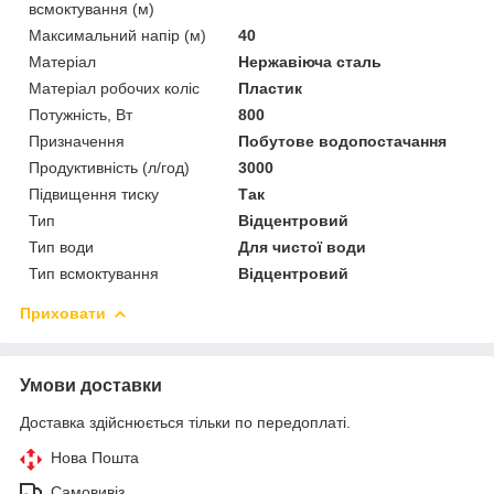
всмоктування (м)
Максимальний напір (м)
40
Матеріал
Нержавіюча сталь
Матеріал робочих коліс
Пластик
Потужність, Вт
800
Призначення
Побутове водопостачання
Продуктивність (л/год)
3000
Підвищення тиску
Так
Тип
Відцентровий
Тип води
Для чистої води
Тип всмоктування
Відцентровий
Приховати
Умови доставки
Доставка здійснюється тільки по передоплаті.
Нова Пошта
Самовивіз