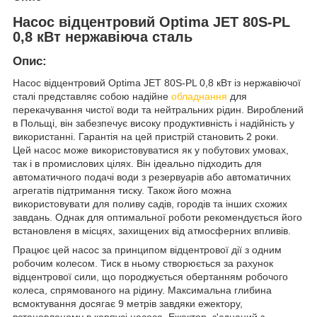
Насос відцентровий Optima JET 80S-PL
0,8 кВт нержавіюча сталь
Опис:
Насос відцентровий Optima JET 80S-PL 0,8 кВт із нержавіючої
сталі представляє собою надійне
обладнання
для
перекачування чистої води та нейтральних рідин. Вироблений
в Польщі, він забезпечує високу продуктивність і надійність у
використанні. Гарантія на цей пристрій становить 2 роки.
Цей насос може використовуватися як у побутових умовах,
так і в промислових цілях. Він ідеально підходить для
автоматичного подачі води з резервуарів або автоматичних
агрегатів підтримання тиску. Також його можна
використовувати для поливу садів, городів та інших схожих
завдань. Однак для оптимальної роботи рекомендується його
встановленя в місцях, захищених від атмосферних впливів.
Працює цей насос за принципом відцентрової дії з одним
робочим колесом. Тиск в ньому створюється за рахунок
відцентрової сили, що породжується обертанням робочого
колеса, спрямованого на рідину. Максимальна глибина
всмоктування досягає 9 метрів завдяки ежектору,