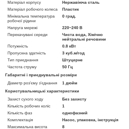
Матеріал корпусу
Нержавіюча сталь
Матеріал робочого колеса
Пластик
Мінімальна температура
0 град.
робочої рідини
Напруга мережі
220~240 В
Перекачувані середи
Чиста вода, Хімічно
нейтральні речовини
Потужність
0.8 кВт
Пропускна здатність
3 куб.м/год
Тип приєднання
Штуцерне
Частота струму
50 Гц
Габаритні і приєднувальні розміри
Діаметр роз'єму з'єднання
1 дюйм
Користувальницькі характеристики
Захист сухого ходу
Без захисту
Кількість робочих коліс
1
Кількість фаз
однофазний
Комплектація
Насос, упаковка, інструкція
Максимальна висота
8