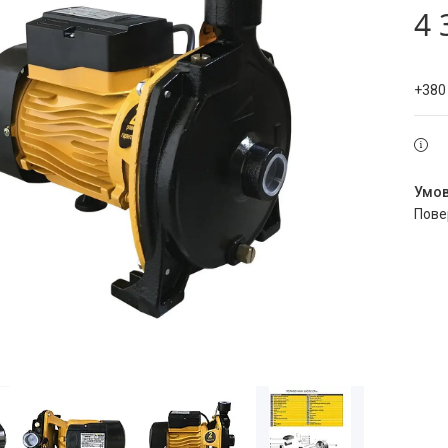
4 
+380
пов