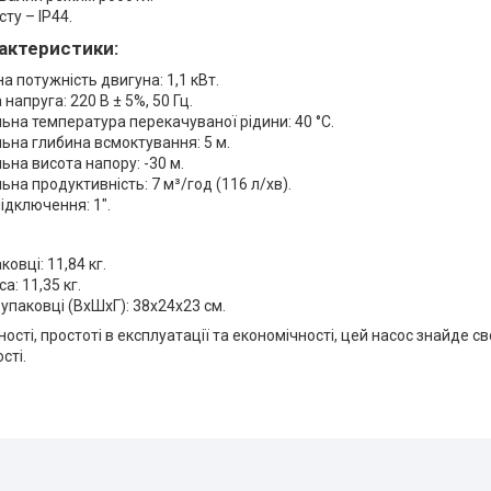
ту – IP44.
рактеристики:
а потужність двигуна: 1,1 кВт.
напруга: 220 В ± 5%, 50 Гц.
на температура перекачуваної рідини: 40 °C.
на глибина всмоктування: 5 м.
на висота напору: -30 м.
на продуктивність: 7 м³/год (116 л/хв).
ідключення: 1".
ковці: 11,84 кг.
а: 11,35 кг.
 упаковці (ВхШхГ): 38х24х23 см.
ості, простоті в експлуатації та економічності, цей насос знайде с
сті.