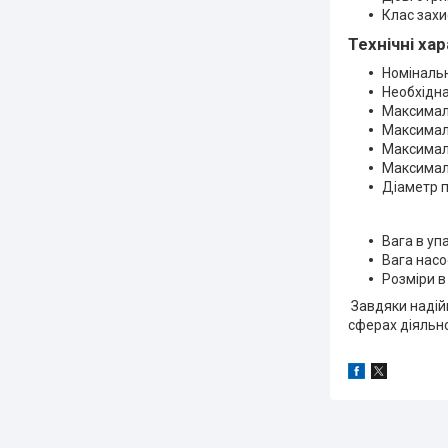
Клас захис
Технічні ха
Номінальн
Необхідна 
Максималь
Максималь
Максималь
Максималь
Діаметр п
Вага в упа
Вага насос
Розміри в
Завдяки надійн
сферах діяльно