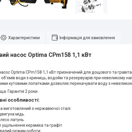
Характеристики
Інформація для замовлення
вий насос Optima CPm158 1,1 кВт
насос Optima CPm158 1,1 кВт призначений для дощового та гравіта
 об'ємів води з криниць, водойм та резервуарів при невеликому на
кими кутовими лопатками дозволяє перекачувати воду з невеликою
а. Гарантія 2 роки.
ні особливості:
а виготовлений з нержавіючої сталі.
вигуна мідь.
лесо латунь.
 ущільнення кераміка та графіт.
валий режим роботи.