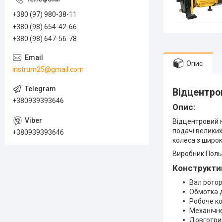
+380 (97) 980-38-11
+380 (98) 654-42-66
+380 (98) 647-56-78
Опис
instrum25@gmail.com
Відцентро
+380939393646
Опис:
Відцентровий 
подачі великих
+380939393646
колеса з широ
Виробник Польщ
Конструктив
Вал ротор
Обмотка д
Робоче ко
Механічне
Довготри