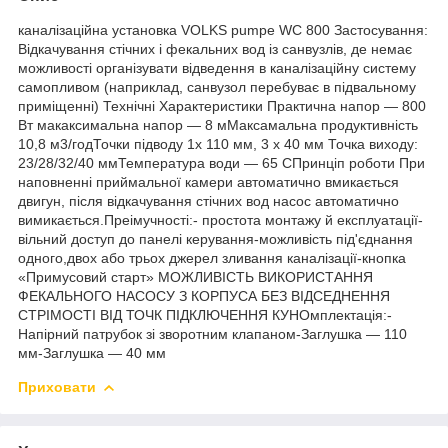
каналізаційна установка VOLKS pumpe WC 800 Застосування:
Відкачування стічних і фекальних вод із санвузлів, де немає
можливості організувати відведення в каналізаційну систему
самопливом (наприклад, санвузол перебуває в підвальному
приміщенні) Технічні Характеристики Практична напор — 800
Вт макаксимальна напор — 8 мМаксамальна продуктивність
10,8 м3/годТочки підводу 1х 110 мм, 3 х 40 мм Точка виходу:
23/28/32/40 ммТемпература води — 65 СПринціп роботи При
наповненні приймальної камери автоматично вмикається
двигун, після відкачування стічних вод насос автоматично
вимикається.Преімучності:- простота монтажу й експлуатації-
вільний доступ до панелі керування-можливість під'єднання
одного,двох або трьох джерел зливання каналізації-кнопка
«Примусовий старт» МОЖЛИВІСТЬ ВИКОРИСТАННЯ
ФЕКАЛЬНОГО НАСОСУ З КОРПУСА БЕЗ ВІДСЕДНЕННЯ
СТРІМОСТІ ВІД ТОЧК ПІДКЛЮЧЕННЯ КУНОмплектація:-
Напірний патрубок зі зворотним клапаном-Заглушка — 110
мм-Заглушка — 40 мм
Приховати