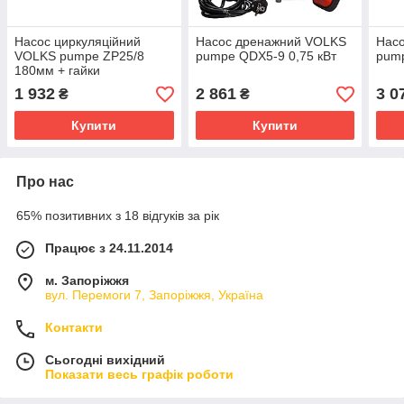
Насос циркуляційний
Насос дренажний VOLKS
Нас
VOLKS pumpe ZP25/8
pumpe QDX5-9 0,75 кВт
pump
180мм + гайки
1 932
2 861
3 0
₴
₴
Купити
Купити
Про нас
65% позитивних з 18 відгуків за рік
Працює з 24.11.2014
м. Запоріжжя
вул. Перемоги 7, Запоріжжя, Україна
Контакти
Сьогодні вихідний
Показати весь графік роботи