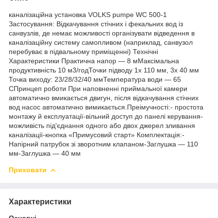
каналізаційна установка VOLKS pumpe WC 500-1
Застосування: Відкачування стічних і фекальних вод із
санвузлів, де немає можливості організувати відведення в
каналізаційну систему самопливом (наприклад, санвузол
перебуває в підвальному приміщенні) Технічні
Характеристики Практична напор — 8 мМаксімальна
продуктивність 10 м3/годТочки підводу 1х 110 мм, 3х 40 мм
Точка виходу: 23/28/32/40 ммТемпература води — 65
СПринцеп роботи При наповненні приймальної камери
автоматично вмикається двигун, після відкачування стічних
вод насос автоматично вимикається.Преімучності:- простота
монтажу й експлуатації-вільний доступ до панелі керування-
можливість під'єднання одного або двох джерел зливання
каналізації-кнопка «Примусовий старт» Комплектація:-
Напірний патрубок зі зворотним клапаном-Заглушка — 110
мм-Заглушка — 40 мм
Приховати
Характеристики
Основні