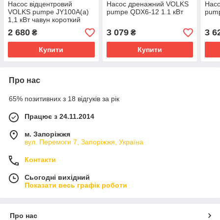
Насос відцентровий
Насос дренажний VOLKS
Нас
VOLKS pumpe JY100A(a)
pumpe QDX6-12 1.1 кВт
pump
1,1 кВт чавун короткий
2 680
3 079
3 6
₴
₴
Купити
Купити
Про нас
65% позитивних з 18 відгуків за рік
Працює з 24.11.2014
м. Запоріжжя
вул. Перемоги 7, Запоріжжя, Україна
Контакти
Сьогодні вихідний
Показати весь графік роботи
Про нас