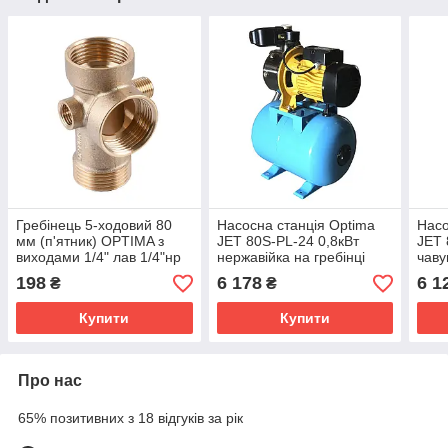
Гребінець 5-ходовий 80
Насосна станція Optima
Насо
мм (п'ятник) OPTIMA з
JET 80S-PL-24 0,8кВт
JET 
виходами 1/4" лав 1/4"нр
нержавійка на гребінці
чаву
на одній осі (DS 005 C)
198
6 178
6 1
₴
₴
Купити
Купити
Про нас
65% позитивних з 18 відгуків за рік