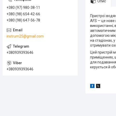
Опис
+380 (97) 980-38-11
+380 (98) 654-42-66
Пристрої водя
+380 (98) 647-56-78
AFS — це нове 
використанні;
автоматичним 
допомогою мікр
instrum25@gmail.com
на стадіонах, 
отримувати ох
Цей пристрій м
+380939393646
приміщеннях, щ
для подавання
керується й об
+380939393646