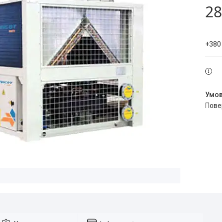
28
+380
пов