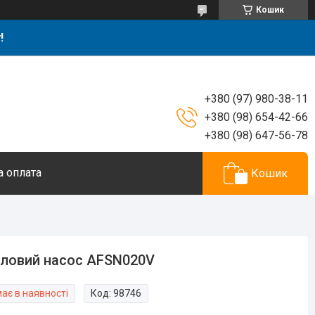
Кошик
!
+380 (97) 980-38-11
+380 (98) 654-42-66
+380 (98) 647-56-78
а оплата
Кошик
ловий насос AFSN020V
ає в наявності
Код:
98746