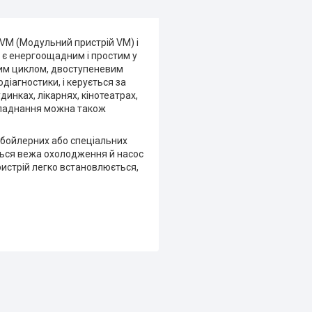
VM (Модульний пристрій VM) і
й є енергоощадним і простим у
им циклом, двоступеневим
агностики, і керується за
инках, лікарнях, кінотеатрах,
обладнання можна також
у бойлерних або спеціальних
иться вежа охолодження й насос
истрій легко встановлюється,