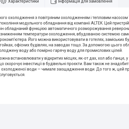
Характеристики
Інформація для замовлення
ного охолодження з повітряним охолодженням і тепловим насосом 
покоління модульного обладнання від компанії ALTEK. Цей пристрі
 він обладнаний функцією автоматичного розморожування реверсн
зниженням температури охолодження, вбудованою системою самоді
окомп'ютера. Його можна використовувати в готелях, заміських буд
у гойках, офісних будівлях, на заводах тощо. За допомогою цього 
олоджену воду або помірно гарячу воду для промислових цілей.
ожна встановлювати у відкритих місцях, як-от дах, хол або ґанце, 
о скорочує інвестиції в будівельні проєкти. Вам також не знадоб
 охолодженої води — чимале заощадження води. До того ж, цей пр
слуговується.