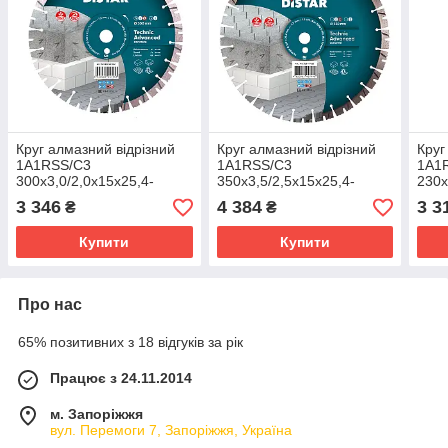
Круг алмазний вiдрiзний
Круг алмазний вiдрiзний
Круг
1A1RSS/C3
1A1RSS/C3
1A1
300x3,0/2,0x15x25,4-
350x3,5/2,5x15x25,4-
230x
(11,5)-22-HIT Technic
(11,5)-24-HIT Technic
ARPS
3 346
4 384
3 3
₴
₴
Advanced
Advanced
Mete
Купити
Купити
Про нас
65% позитивних з 18 відгуків за рік
Працює з 24.11.2014
м. Запоріжжя
вул. Перемоги 7, Запоріжжя, Україна