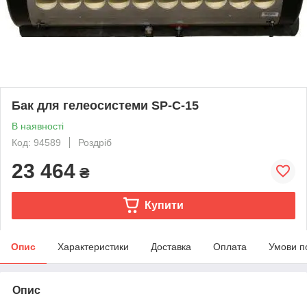
Бак для гелеосистеми SP-C-15
В наявності
Код: 94589
Роздріб
23 464
₴
Купити
Опис
Характеристики
Доставка
Оплата
Умови п
Опис