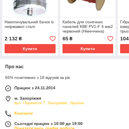
Накопичувальний бачок із
Кабель для сонячних
Гібр
неіржавкої сталі
панелей KBE PV1-F 4 мм2
інве
червоний (Німеччина)
трьо
PH1
2 132
65
104
₴
₴
Купити
Купити
Про нас
65% позитивних з 18 відгуків за рік
Працює з 24.11.2014
м. Запоріжжя
вул. Перемоги 7, Запоріжжя, Україна
Контакти
Сьогодні працює з 10:00 до 19:00
Показати весь графік роботи