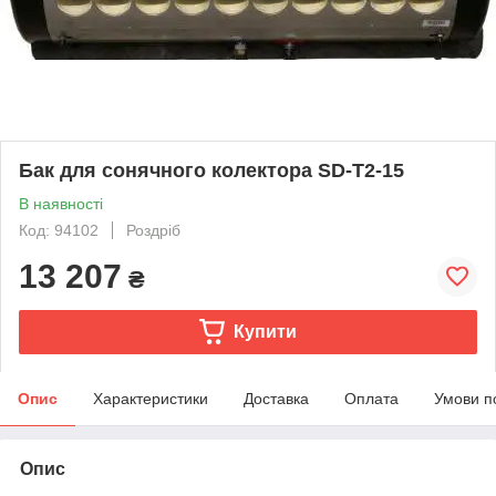
Бак для сонячного колектора SD-T2-15
В наявності
Код: 94102
Роздріб
13 207
₴
Купити
Опис
Характеристики
Доставка
Оплата
Умови п
Опис