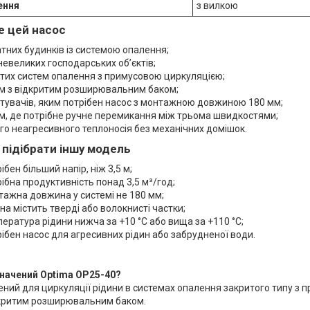
ення
з вилкою
е цей насос
тних будинків із системою опалення;
 невеликих господарських об’єктів;
тих систем опалення з примусовою циркуляцією;
ем з відкритим розширювальним баком;
тувачів, яким потрібен насос з монтажною довжиною 180 мм;
м, де потрібне ручне перемикання між трьома швидкостями;
го неагресивного теплоносія без механічних домішок.
підібрати іншу модель
бен більший напір, ніж 3,5 м;
ібна продуктивність понад 3,5 м³/год;
ажна довжина у системі не 180 мм;
на містить тверді або волокнисті частки;
ература рідини нижча за +10 °C або вища за +110 °C;
ібен насос для агресивних рідин або забрудненої води.
начений Optima OP25-40?
ний для циркуляції рідини в системах опалення закритого типу з 
дкритим розширювальним баком.