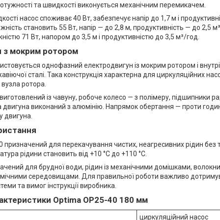
отужності та швидкості виконується механічним перемикачем.
кості насос споживає 40 Вт, забезпечує напір до 1,7 м і продуктивніс
жність становить 55 Вт, напір — до 2,8 м, продуктивність — до 2,5 м
ністю 71 Вт, напором до 3,5 м і продуктивністю до 3,5 м³/год.
я з мокрим ротором
ристовується однофазний електродвигун із мокрим ротором і вну
авіючої сталі. Така конструкція характерна для циркуляційних насо
і вузла ротора.
виготовлений із чавуну, робоче колесо — з полімеру, підшипники ра
 двигуна виконаний з алюмінію. Напрямок обертання — проти годин
у двигуна.
ристання
 призначений для перекачування чистих, неагресивних рідин без т
тура рідини становить від +10 °C до +110 °C.
начений для брудної води, рідин із механічними домішками, волок
імічними середовищами. Для правильної роботи важливо дотриму
теми та вимог інструкції виробника.
рактеристики Optima OP25-40 180 мм
циркуляційний насос