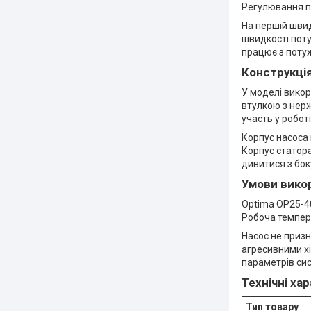
Регулювання п
На першій швид
швидкості поту
працює з потуж
Конструкці
У моделі вико
втулкою з нерж
участь у робот
Корпус насоса 
Корпус статора
дивитися з бок
Умови вико
Optima OP25-40
Робоча темпера
Насос не приз
агресивними х
параметрів сис
Технічні ха
Тип товару