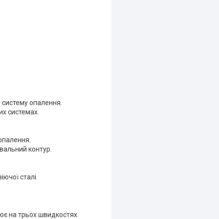
 систему опалення.
их системах.
опалення.
вальний контур.
іючої сталі.
є на трьох швидкостях.