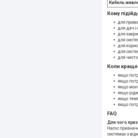
Кабель живл
Кому підійд
для прива
для дач і
для закри
для сист
для корис
для систе
для чисто
Коли краще 
якщо потрі
якщо потр
якщо монт
якщо ріди
якщо темп
якщо потр
FAQ
Для чого приз
Насос призначе
системах з ві