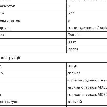
ї обмоток
H
сту
IP44
конденсатор
є
ертання
проти годинникової стріл
ник
Польща
3,1 кг
2 роки
онструкції
а
чавун
со
полімер
кераміка, радіального т
нержавіюча сталь AISI3
а
нержавіюча сталь AISI3
ра двигуна
алюміній