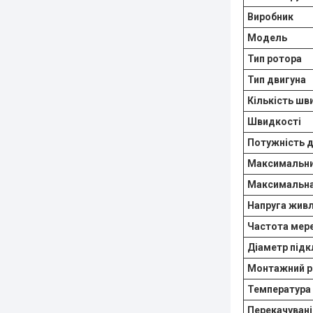
Виробник
Модель
Тип ротора
Тип двигуна
Кількість шв
Швидкості
Потужність д
Максимальни
Максимальна
Напруга жив
Частота мер
Діаметр під
Монтажний р
Температура 
Перекачувані