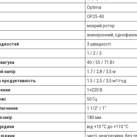
Optima
OP25-40
мокрий ротор
асинхронний, однофазн
идкостей
3 швидкості
1 / 2 / 3
вигуна
40 / 55 / 71 Вт
й напір
1,7 / 2,8 / 3,5 м
 продуктивність
1,5 / 2,5 / 3,5 м³/год
лення
1×220 В
ежі
50 Гц
ключення
1 1/2″ / 1″
озмір
180 мм
рідини
від +10 °C до +110 °C
 рідини
чисті, неагресивні, без 