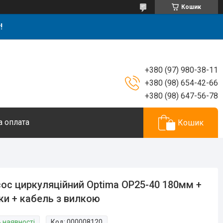
Кошик
!
+380 (97) 980-38-11
+380 (98) 654-42-66
+380 (98) 647-56-78
а оплата
Кошик
ос циркуляційний Optima OP25-40 180мм +
ки + кабель з вилкою
В наявності
Код:
000008120