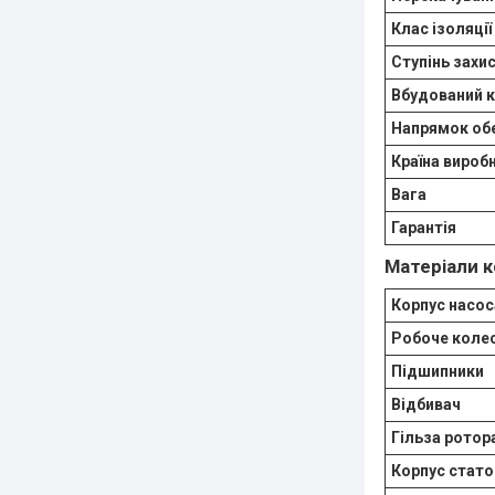
Клас ізоляці
Ступінь захи
Вбудований 
Напрямок об
Країна вироб
Вага
Гарантія
Матеріали к
Корпус насос
Робоче коле
Підшипники
Відбивач
Гільза ротор
Корпус стато