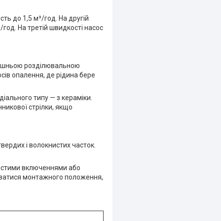
ть до 1,5 м³/год. На другій
³/год. На третій швидкості насос
трішньою розділювальною
сів опалення, де рідина бере
діального типу — з кераміки.
никової стрілки, якщо
вердих і волокнистих часток.
нистими включеннями або
ватися монтажного положення,