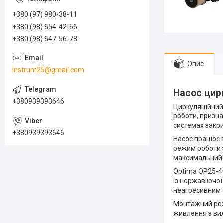
+380 (97) 980-38-11
+380 (98) 654-42-66
+380 (98) 647-56-78
Опис
instrum25@gmail.com
Насос цир
+380939393646
Циркуляційний
роботи, призн
системах закр
+380939393646
Насос працює в
режим роботи з
максимальний на
Optima OP25-40
із нержавіючої
неагресивним т
Монтажний розм
живлення з вилк