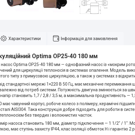
Характеристики
Інформація для замовлення
куляційний Optima OP25-40 180 мм
 насос Optima OP25-40 180 мм — однофазний насос із «мокрим рот
ачений для циркуляції теплоносія в системах опалення. Модель ви
итого типу з примусовою циркуляцією, а також у системах з відкр
ід стандартної мережі 1×220 В 50 Гц, має механічне перемикання ш
алежно від потреб системи. Потужність двигуна змінюється за швид
пір становить 1,7 / 2,8 / 3,5 м, а максимальна продуктивність — 1,5 
 має чавунний корпус, робоче колесо з полімеру, керамічні підшипн
 сталі AISI304. Така конструкція добре підходить для роботи в сист
еплоносієм без твердих і волокнистих часток.
ір насоса становить 180 мм, діаметр підключення — 1 1/2″ / 1″. 
ою, має ступінь захисту IP44, клас ізоляції обмоток H і гарантію 2 р