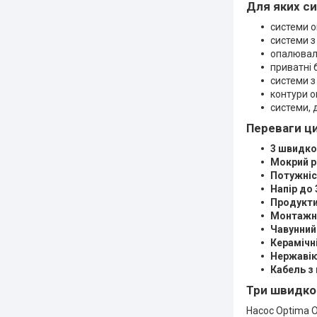
Для яких с
системи о
системи з
опалювал
приватні 
системи з
контури о
системи, 
Переваги ц
3 швидко
Мокрий р
Потужніст
Напір до 
Продукти
Монтажн
Чавунний
Керамічн
Нержавію
Кабель з
Три швидко
Насос Optima 