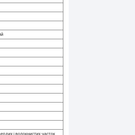
ий
твердих і волокнистих часток