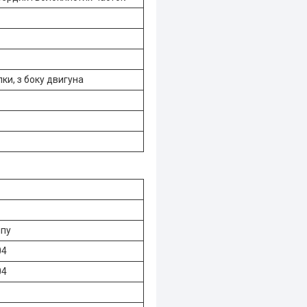
ки, з боку двигуна
ипу
04
04