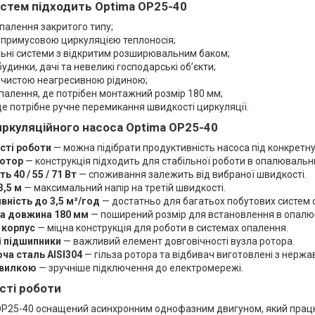
истем підходить Optima OP25-40
палення закритого типу;
 примусовою циркуляцією теплоносія;
ьні системи з відкритим розширювальним баком;
будинки, дачі та невеликі господарські об’єкти;
 чистою неагресивною рідиною;
палення, де потрібен монтажний розмір 180 мм;
де потрібне ручне перемикання швидкості циркуляції.
иркуляційного насоса Optima OP25-40
сті роботи
— можна підібрати продуктивність насоса під конкретну
отор
— конструкція підходить для стабільної роботи в опалювальн
ь 40 / 55 / 71 Вт
— споживання залежить від вибраної швидкості.
3,5 м
— максимальний напір на третій швидкості.
вність до 3,5 м³/год
— достатньо для багатьох побутових систем 
а довжина 180 мм
— поширений розмір для встановлення в опалю
 корпус
— міцна конструкція для роботи в системах опалення.
і підшипники
— важливий елемент довговічності вузла ротора.
ча сталь AISI304
— гільза ротора та відбивач виготовлені з нержав
 вилкою
— зручніше підключення до електромережі.
сті роботи
OP25-40 оснащений асинхронним однофазним двигуном, який працю