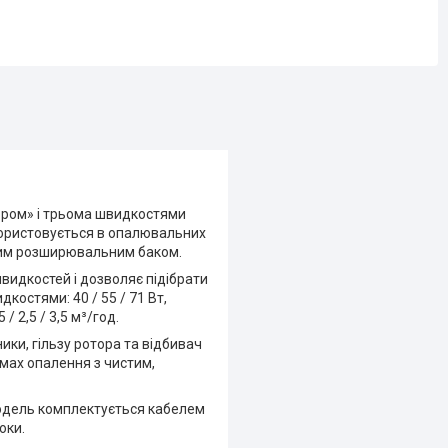
ором» і трьома швидкостями
користовується в опалювальних
итим розширювальним баком.
видкостей і дозволяє підібрати
костями: 40 / 55 / 71 Вт,
/ 2,5 / 3,5 м³/год.
ики, гільзу ротора та відбивач
емах опалення з чистим,
Модель комплектується кабелем
оки.