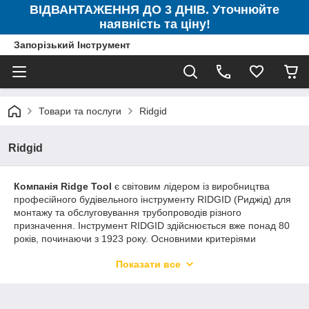
ВІДВАНТАЖЕННЯ ДО 3 ДНІВ. Уточнюйте
наявність та ціну!
Запорізький Інструмент
Товари та послуги
Ridgid
Ridgid
Компанія Ridge Tool
є світовим лідером із виробництва
професійного будівельного інструменту RIDGID (Риджід) для
монтажу та обслуговування трубопроводів різного
призначення. Інструмент RIDGID здійснюється вже понад 80
років, починаючи з 1923 року. Основними критеріями
компанії RIDGID (Риджід) є незмінно високі характеристики
Показати все
інструменту RIDGID у жорстких умовах експлуатації;
ефективність, що дає змогу робити роботу швидше та
збільшувати прибуток; розроблення й впровадження
промислових новинок допоможуть користувачеві надавати