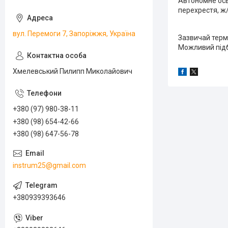
Автономне осві
перехрестя, ж/
вул. Перемоги 7, Запоріжжя, Україна
Зазвичай термі
Можливий підб
Хмелевський Пилипп Миколайович
+380 (97) 980-38-11
+380 (98) 654-42-66
+380 (98) 647-56-78
instrum25@gmail.com
+380939393646