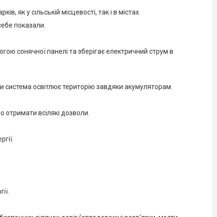
ів, як у сільській місцевості, так і в містах.
себе показали.
гою сонячної панелі та зберігає електричний струм в
би система освітлює територію завдяки акумуляторам.
о отримати всілякі дозволи.
гії.
ії.