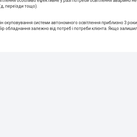
тлення особливо ефективне у разі потреби освітлення аварійно неб
д, переїзди тощо).
н окуповування системи автономного освітлення приблизно 3 роки. 
ір обладнання залежно від потреб і потреби клієнта. Якщо залиши