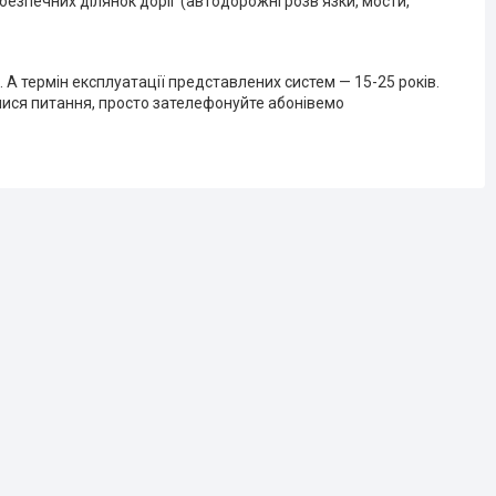
езпечних ділянок доріг (автодорожні розв'язки, мости,
А термін експлуатації представлених систем — 15-25 років.
лися питання, просто зателефонуйте абонівемо