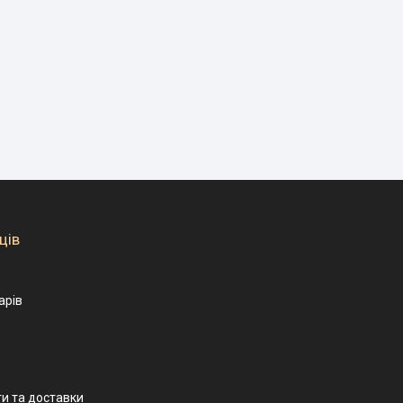
ців
арів
и та доставки