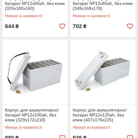
батареї NP12v60ah, без клем
батареї NP12v65ah, без клем
(325x180x160)
(348x168x178)
Немає в наявності
Немає в наявності
644
702
₴
₴
Корпус для акумуляторної
Корпус для акумуляторної
батареї NP12v100ah, без
батареї NP12v120ah, без
клем (329x172x218)
клем (407x176x225)
Немає в наявності
Немає в наявності
880
936
₴
₴