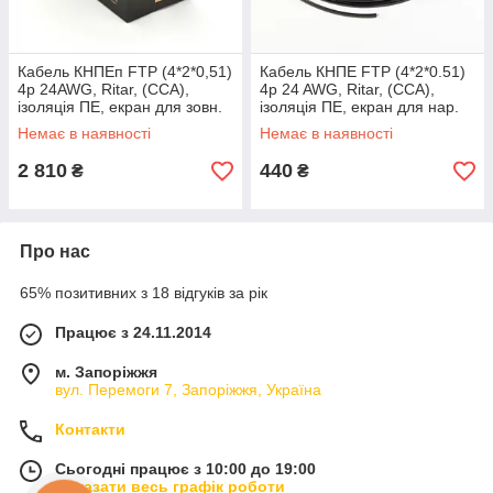
Кабель КНПЕп FTP (4*2*0,51)
Кабель КНПЕ FTP (4*2*0.51)
4p 24AWG, Ritar, (CCA),
4p 24 AWG, Ritar, (CCA),
ізоляція ПЕ, екран для зовн.
ізоляція ПЕ, екран для нар.
робіт з дротом, 305м
робіт, 50 м, Black, Corton
Немає в наявності
Немає в наявності
BOX,
2 810
440
₴
₴
Про нас
65% позитивних з 18 відгуків за рік
Працює з 24.11.2014
м. Запоріжжя
вул. Перемоги 7, Запоріжжя, Україна
Контакти
Сьогодні працює з 10:00 до 19:00
Показати весь графік роботи