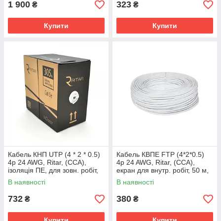
1 900
323
₴
₴
Купити
Купити
Кабель КНП UTP (4 * 2 * 0.5)
Кабель КВПЕ FTP (4*2*0.5)
4p 24 AWG, Ritar, (CCA),
4p 24 AWG, Ritar, (CCA),
ізоляція ПЕ, для зовн. робіт,
екран для внутр. робіт, 50 м,
100м, Black, Q4
White, Corton BOX, Q12
В наявності
В наявності
732
380
₴
₴
Купити
Купити