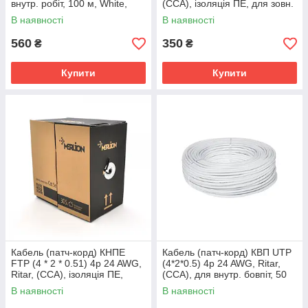
внутр. робіт, 100 м, White,
(CCA), ізоляція ПЕ, для зовн.
BOX Q4
робіт, 50м, Black,
В наявності
В наявності
560
350
₴
₴
Купити
Купити
Кабель (патч-корд) КНПЕ
Кабель (патч-корд) КВП UTP
FTP (4 * 2 * 0.51) 4p 24 AWG,
(4*2*0.5) 4p 24 AWG, Ritar,
Ritar, (CCA), ізоляція ПЕ,
(CCA), для внутр. бовпіт, 50
екран для зовн. робіт, 305м,
м, White, Corton BOX,
В наявності
В наявності