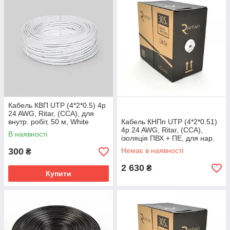
Кабель КВП UTP (4*2*0.5) 4p
24 AWG, Ritar, (CCA), для
внутр. робіт, 50 м, White
Кабель КНПп UTP (4*2*0.51)
4p 24 AWG, Ritar, (CCA),
В наявності
ізоляція ПВХ + ПЕ, для нар.
робіт із дротом, 305 м
300
Немає в наявності
₴
котушка,
2 630
₴
Купити