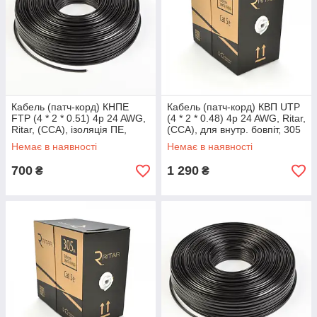
Кабель (патч-корд) КНПЕ
Кабель (патч-корд) КВП UTP
FTP (4 * 2 * 0.51) 4p 24 AWG,
(4 * 2 * 0.48) 4p 24 AWG, Ritar,
Ritar, (CCA), ізоляція ПЕ,
(CCA), для внутр. бовпіт, 305
екран для зовн. робіт, 100м,
м, White, Corton BOX
Немає в наявності
Немає в наявності
700
1 290
₴
₴