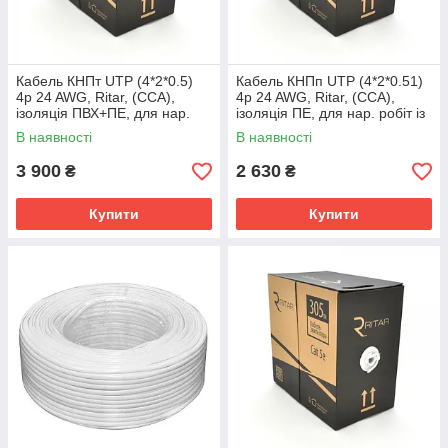
Кабель КНПт UTP (4*2*0.5)
Кабель КНПп UTP (4*2*0.51)
4p 24 AWG, Ritar, (CCA),
4p 24 AWG, Ritar, (CCA),
ізоляція ПВХ+ПЕ, для нар.
ізоляція ПЕ, для нар. робіт із
робіт із тросом, 305 м, Black,
дротом, 305 м
В наявності
В наявності
Cort
3 900
2 630
₴
₴
Купити
Купити