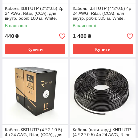
Кабель КВП UTP (2*2*0.5) 2p
Кабель КВП UTP (4*2*0.5) 4p
24 AWG, Ritar, (CCA), для
24 AWG, Ritar, (CCA), для
внутр. робіт, 100 м, White,
внутр. робіт, 305 м, White,
OEM (polieteilen)
Corton BOX (350x350x420),
В наявності
В наявності
Q2
440
1 460
₴
₴
Купити
Купити
Кабель КВП UTP (4 * 2 * 0.5)
Кабель (патч-корд) КНП UTP
4p 24 AWG, Ritar, (CCA), для
(4 * 2 * 0.5) 4p 24 AWG, Ritar,