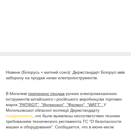
Новини (Білорусь + митний союз): Держстандарт Білорусі ввів
заборону на продаж низки електроінструментів.
В Могилеві
припинено продаж
ручних електромеханічних
інструментів китайського і російського виробництва торгових
марок
"PATRIOT", "Интерскол", "Фіолент", "WATT".
У
Могильовської обласної інспекції Держстандарту
повідомляють
, что были выявлены несоответствия техники
требованиям технического регламента ТС "О безопасности
машин и оборудования". Сообщается, что в июне-июле