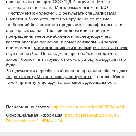
проводилась проверка ООО "ТД Инструмент Маркет",
торгового павильона на Могилевском рынке и ЗАО
"Инструменткомплект-М". В результате специалистами
инспекции было установлено нарушение основных
требований безопасности продаваемых шлифовальных и
фрезерных машин. Так, при полном или частичном
прекращении энергоснабжения и последующем его
восстановлении происходил самопроизвольный запуск
инструмента,
что могло привести к травмированию человека
,
псування майна. Попереджень про необхідні додаткові
заходи безпеки в інструкціях по експлуатації обладнання не
було.
За підсумками перевірок заборонено продаж
не відповідають
техрегламенту Митного союзу інструментів
. Торгові об'єкти
також притягнуто до адміністративної відповідальності.
Посилання на статтю:
http://news.tut.by/society/458854.html
Оффициальная інформація:
http://gosstandart.gov.by/ru-
RU/NewsId.php?UrlRid=1124